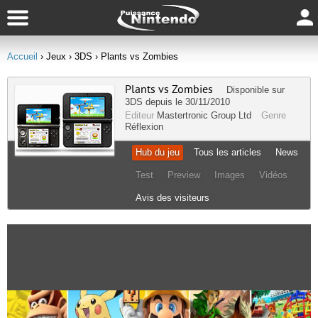
Accueil
› Jeux
› 3DS
› Plants vs Zombies
Plants vs Zombies
Disponible sur
3DS
depuis le 30/11/2010
Editeur
Mastertronic Group Ltd
Genre
Réflexion
Hub du jeu
Tous les articles
News
Test
Preview
Images
Vidéos
Avis des visiteurs