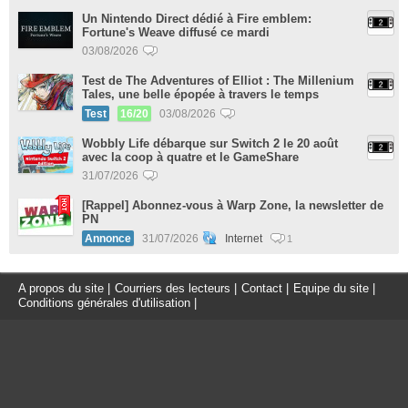
Un Nintendo Direct dédié à Fire emblem:
Fortune's Weave diffusé ce mardi
03/08/2026
Test de The Adventures of Elliot : The Millenium
Tales, une belle épopée à travers le temps
Test
16/20
03/08/2026
Wobbly Life débarque sur Switch 2 le 20 août
avec la coop à quatre et le GameShare
31/07/2026
[Rappel] Abonnez-vous à Warp Zone, la newsletter de
PN
Annonce
31/07/2026
Internet
1
A propos du site
|
Courriers des lecteurs
|
Contact
|
Equipe du site
|
Conditions générales d'utilisation
|