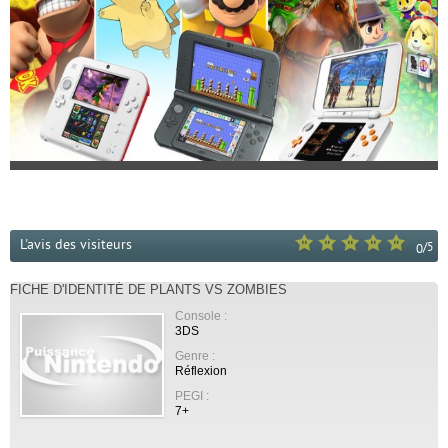
L'avis des visiteurs
/
5
0
FICHE D'IDENTITÉ DE PLANTS VS ZOMBIES
Console :
3DS
Genre :
Réflexion
PEGI :
7+