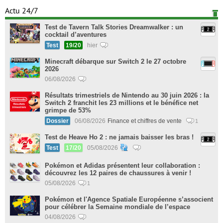
Actu 24/7
Test de Tavern Talk Stories Dreamwalker : un
cocktail d’aventures
Test
19/20
hier
Minecraft débarque sur Switch 2 le 27 octobre
2026
06/08/2026
Résultats trimestriels de Nintendo au 30 juin 2026 : la
Switch 2 franchit les 23 millions et le bénéfice net
grimpe de 53%
Dossier
06/08/2026
Finance et chiffres de vente
1
Test de Heave Ho 2 : ne jamais baisser les bras !
Test
17/20
05/08/2026
Pokémon et Adidas présentent leur collaboration :
découvrez les 12 paires de chaussures à venir !
05/08/2026
1
Pokémon et l'Agence Spatiale Européenne s’associent
pour célébrer la Semaine mondiale de l’espace
04/08/2026