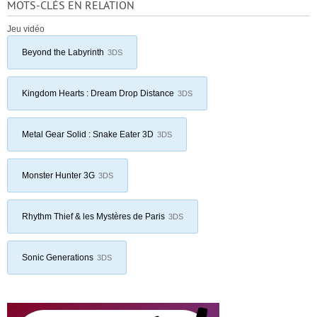
MOTS-CLÉS EN RELATION
Jeu vidéo
Beyond the Labyrinth
3DS
Kingdom Hearts : Dream Drop Distance
3DS
Metal Gear Solid : Snake Eater 3D
3DS
Monster Hunter 3G
3DS
Rhythm Thief & les Mystères de Paris
3DS
Sonic Generations
3DS