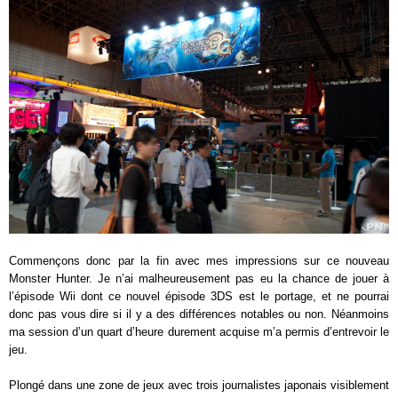
Commençons donc par la fin avec mes impressions sur ce nouveau
Monster Hunter. Je n’ai malheureusement pas eu la chance de jouer à
l’épisode Wii dont ce nouvel épisode 3DS est le portage, et ne pourrai
donc pas vous dire si il y a des différences notables ou non. Néanmoins
ma session d’un quart d’heure durement acquise m’a permis d’entrevoir le
jeu.
Plongé dans une zone de jeux avec trois journalistes japonais visiblement