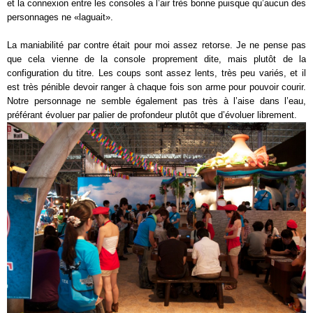
et la connexion entre les consoles a l’air très bonne puisque qu’aucun des
personnages ne «laguait».
La maniabilité par contre était pour moi assez retorse. Je ne pense pas
que cela vienne de la console proprement dite, mais plutôt de la
configuration du titre. Les coups sont assez lents, très peu variés, et il
est très pénible devoir ranger à chaque fois son arme pour pouvoir courir.
Notre personnage ne semble également pas très à l’aise dans l’eau,
préférant évoluer par palier de profondeur plutôt que d’évoluer librement.