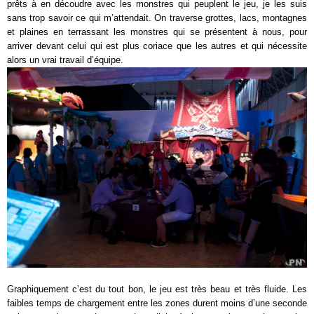
prêts à en découdre avec les monstres qui peuplent le jeu, je les suis
sans trop savoir ce qui m’attendait. On traverse grottes, lacs, montagnes
et plaines en terrassant les monstres qui se présentent à nous, pour
arriver devant celui qui est plus coriace que les autres et qui nécessite
alors un vrai travail d’équipe.
Graphiquement c’est du tout bon, le jeu est très beau et très fluide. Les
faibles temps de chargement entre les zones durent moins d’une seconde