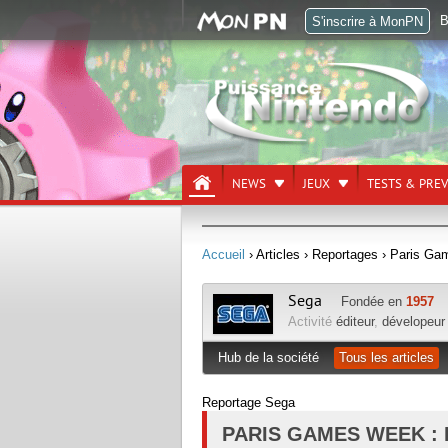
B
S'inscrire à MonPN
NEWS
JEUX
TESTS & PRE
Accueil
› Articles
› Reportages
› Paris Ga
Sega
Fondée en
1957
Activité
éditeur
,
dévelopeur
Hub de la société
Tous les articles
Reportage Sega
PARIS GAMES WEEK :