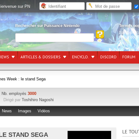
ienvenue sur PN
Rechercher sur Puissance Nintendo
Termes po
Splatoon R
Nintendo S
VIEWS
ARTICLES & DOSSIERS
ENCYCLO.
DISCORD
FORUM
mes Week : le stand Sega
Nb. employés
3000
Dirigé par
Toshihiro Nagoshi
News
Images
Vidéos
LE TOU
 LE STAND SEGA