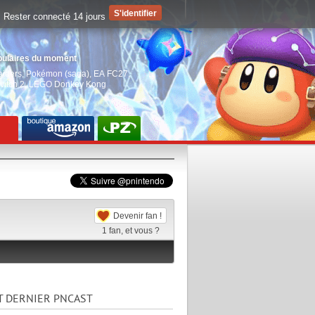
Rester connecté 14 jours
pulaires du moment
aiders
,
Pokémon (saga)
,
EA FC27
,
witch 2
,
LEGO Donkey Kong
Devenir fan !
1
fan, et vous ?
T DERNIER PNCAST