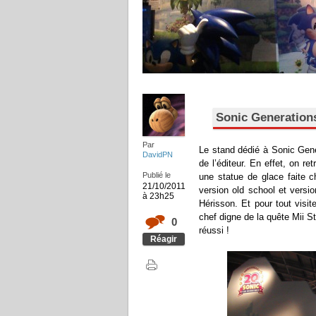
Sonic Generations 
Par
Le stand dédié à Sonic Gene
DavidPN
de l’éditeur. En effet, on r
Publié le
une statue de glace faite c
21/10/2011
version old school et versi
à 23h25
Hérisson. Et pour tout visi
chef digne de la quête Mii 
0
réussi !
Réagir