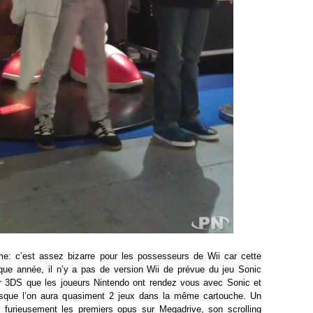
e: c’est assez bizarre pour les possesseurs de Wii car cette
que année, il n’y a pas de version Wii de prévue du jeu Sonic
ur 3DS que les joueurs Nintendo ont rendez vous avec Sonic et
isque l’on aura quasiment 2 jeux dans la même cartouche. Un
 furieusement les premiers opus sur Megadrive, son scrolling