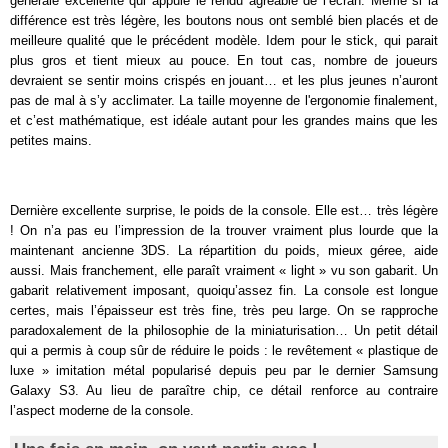
générale excellente qui appuie le rendu agréable de l’écran. Même si la
différence est très légère, les boutons nous ont semblé bien placés et de
meilleure qualité que le précédent modèle. Idem pour le stick, qui parait
plus gros et tient mieux au pouce. En tout cas, nombre de joueurs
devraient se sentir moins crispés en jouant… et les plus jeunes n’auront
pas de mal à s’y acclimater. La taille moyenne de l'ergonomie finalement,
et c’est mathématique, est idéale autant pour les grandes mains que les
petites mains.
Dernière excellente surprise, le poids de la console. Elle est… très légère
! On n’a pas eu l’impression de la trouver vraiment plus lourde que la
maintenant ancienne 3DS. La répartition du poids, mieux géree, aide
aussi. Mais franchement, elle paraît vraiment « light » vu son gabarit. Un
gabarit relativement imposant, quoiqu’assez fin. La console est longue
certes, mais l’épaisseur est très fine, très peu large. On se rapproche
paradoxalement de la philosophie de la miniaturisation… Un petit détail
qui a permis à coup sûr de réduire le poids : le revêtement « plastique de
luxe » imitation métal popularisé depuis peu par le dernier Samsung
Galaxy S3. Au lieu de paraître chip, ce détail renforce au contraire
l’aspect moderne de la console.