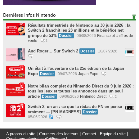
Dernières infos Nintendo
Résultats trimestriels de Nintendo au 30 juin 2026 : la
Switch 2 franchit les 23 millions et le bénéfice net
grimpe de 53%
Dossier
06/08/2026
Finance et chiffres de
vente
1
And Roger… Sur Switch 2
Dossier
10/07/2026
On était à l'ouverture de la 25e édition de la Japan
Expo
Dossier
09/07/2026
Japan Expo
Notre bilan complet du Nintendo Direct du 9 juin 2026 :
tous les jeux et toutes les annonces dans un seul
article
Dossier
09/06/2026
Nintendo Direct
2
Switch 2, un an : ce que la rédac de PN en pense
vraiment — [PN MADNESS]
Dossier
05/06/2026
A propos du site
|
Courriers des lecteurs
|
Contact
|
Equipe du site
|
Conditions générales d'utilisation
|