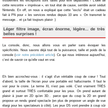
visiblement les exceptions sont faites pour être dépassées ! L’idée de
cette rencontre « imprévue », en tout état de cause, semble avoir séduit
Nintendo. En off, on nous a expliqué que cette "exclu" était un cadeau
fait à PN pour « les services rendus depuis 10 ans ». On transmet le
message… et ça fait toujours plaisir :)
Léger filtre image, écran énorme, légère... de très
belles surprises !
La console, donc, nous allons vous en parler sans évoquer les
spécificités. Nous savons déjà tout de la puissance, taille et poids de la
console (
voir notre précédent article
). Ce qui nous intéresse aujourd’hui,
c’est de savoir ce qu’elle vaut en vrai.
Eh bien accrochez-vous : il s’agit d’un véritable coup de cœur ! Tout
d’abord, la taille de l'écran pour une portable est hallucinante. Il faut le
voir pour le croire. Le terme XL n’est pas volé. C’est vraiment TRÈS
grand et surtout TRÈS confortable pour les yeux. On prend autant de
plaisir à jouer en 2D qu’en 3D... parce que du coup la 2D en grand
propose un rendu grand spectacle (en plus de proposer un angle de vue
élargi pour les spectateurs à côté). Les jeux DS vont prendre à coup sûr