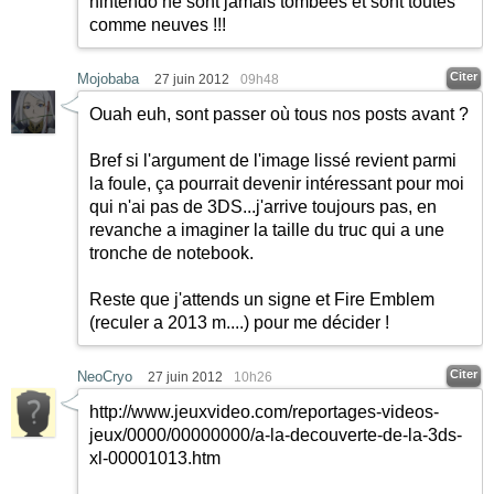
nintendo ne sont jamais tombées et sont toutes
comme neuves !!!
Citer
Mojobaba
27 juin 2012
09h48
Ouah euh, sont passer où tous nos posts avant ?
Bref si l'argument de l'image lissé revient parmi
la foule, ça pourrait devenir intéressant pour moi
qui n'ai pas de 3DS...j'arrive toujours pas, en
revanche a imaginer la taille du truc qui a une
tronche de notebook.
Reste que j'attends un signe et Fire Emblem
(reculer a 2013 m....) pour me décider !
Citer
NeoCryo
27 juin 2012
10h26
http://www.jeuxvideo.com/reportages-videos-
jeux/0000/00000000/a-la-decouverte-de-la-3ds-
xl-00001013.htm