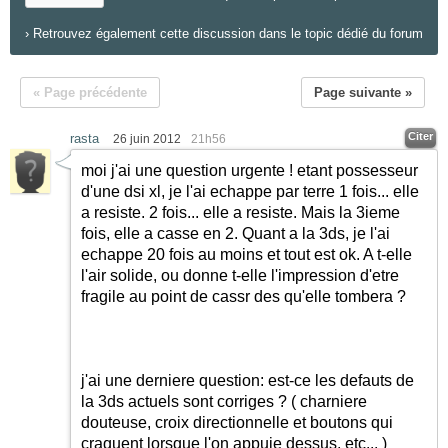
›
Retrouvez également cette discussion dans le topic dédié du forum
« Page précédente
Page suivante »
Citer
rasta
26 juin 2012
21h56
moi j'ai une question urgente ! etant possesseur
d'une dsi xl, je l'ai echappe par terre 1 fois... elle
a resiste. 2 fois... elle a resiste. Mais la 3ieme
fois, elle a casse en 2. Quant a la 3ds, je l'ai
echappe 20 fois au moins et tout est ok. A t-elle
l'air solide, ou donne t-elle l'impression d'etre
fragile au point de cassr des qu'elle tombera ?
j'ai une derniere question: est-ce les defauts de
la 3ds actuels sont corriges ? ( charniere
douteuse, croix directionnelle et boutons qui
craquent lorsque l'on appuie dessus, etc... )