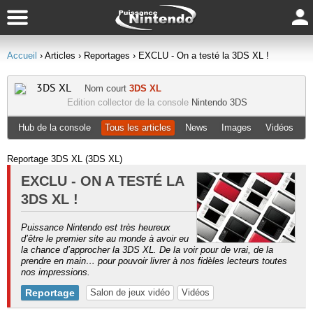
Accueil
› Articles
› Reportages
› EXCLU - On a testé la 3DS XL !
3DS XL
Nom court
3DS XL
Edition collector de la console
Nintendo 3DS
Hub de la console
Tous les articles
News
Images
Vidéos
Reportage 3DS XL (3DS XL)
EXCLU - ON A TESTÉ LA
3DS XL !
Puissance Nintendo est très heureux
d’être le premier site au monde à avoir eu
la chance d’approcher la 3DS XL. De la voir pour de vrai, de la
prendre en main… pour pouvoir livrer à nos fidèles lecteurs toutes
nos impressions.
Reportage
Salon de jeux vidéo
Vidéos