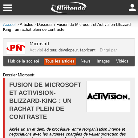
Accueil
› Articles
› Dossiers
› Fusion de Microsoft et Activision-Blizzard-
King : un rachat plein de contraste
Microsoft
Activité
éditeur
,
dévelopeur
,
fabricant
Dirigé par
Hub de la société
Tous les articles
News
Images
Vidéos
Dossier Microsoft
FUSION DE MICROSOFT
ET ACTIVISION-
BLIZZARD-KING : UN
RACHAT PLEIN DE
CONTRASTE
Après un an et demi de procédure, entre réorganisation interne et
négociations avec les autorités chargées de veiller protection des