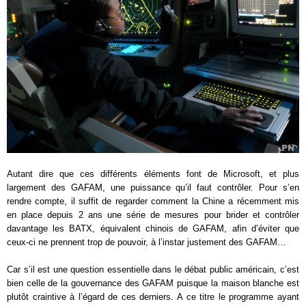
Autant dire que ces différents éléments font de Microsoft, et plus
largement des GAFAM, une puissance qu’il faut contrôler. Pour s’en
rendre compte, il suffit de regarder comment la Chine a récemment mis
en place depuis 2 ans une série de mesures pour brider et contrôler
davantage les BATX, équivalent chinois de GAFAM, afin d’éviter que
ceux-ci ne prennent trop de pouvoir, à l’instar justement des GAFAM…
Car s’il est une question essentielle dans le débat public américain, c’est
bien celle de la gouvernance des GAFAM puisque la maison blanche est
plutôt craintive à l’égard de ces derniers. A ce titre le programme ayant