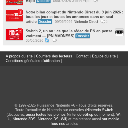
Expo
Dossier
09/07/2026
Japan Expo
Notre bilan complet du Nintendo Direct du 9 juin 2026 :
tous les jeux et toutes les annonces dans un seul
article
Dossier
09/06/2026
Nintendo Direct
2
Switch 2, un an : ce que la rédac de PN en pense
vraiment — [PN MADNESS]
Dossier
05/06/2026
A propos du site
|
Courriers des lecteurs
|
Contact
|
Equipe du site
|
Conditions générales d'utilisation
|
© 1997-2026 Puissance Nintendo v6 - Tous droits réservés.
Toute l'actualité de Nintendo sur consoles (
Nintendo Switch
(découvrez
aussi toutes les promos Nintendo eShop du moment
),
Wii
U
,
Nintendo 3DS
,
Nintendo DS
,
Wii
) et maintenant aussi
sur mobile
.
Tous nos articles