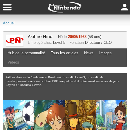
Accueil
Akihiro Hino
Né le
20/06/1968
(58 ans)
Employé chez
Level-5
Fonction
Directeur / CEO
Hub de la personnalité
Tous les articles
News
Images
Vidéos
Akihiro Hino est le fondateur et Président du studio Level-5, un studio de
développement fondé en octobre 1998 auquel on doit notamment les séries de jeux
Layton et Inazuma Eleven.