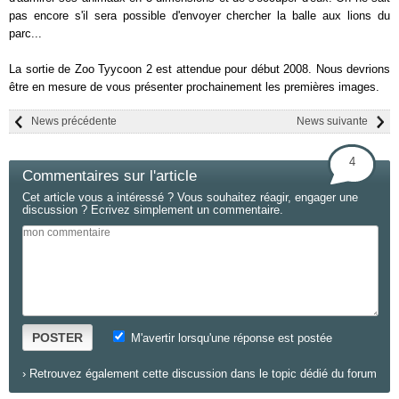
pas encore s'il sera possible d'envoyer chercher la balle aux lions du
parc...
La sortie de Zoo Tyycoon 2 est attendue pour début 2008. Nous devrions
être en mesure de vous présenter prochainement les premières images.
News précédente
News suivante
4
Commentaires sur l'article
Cet article vous a intéressé ? Vous souhaitez réagir, engager une
discussion ? Ecrivez simplement un commentaire.
POSTER
M'avertir lorsqu'une réponse est postée
›
Retrouvez également cette discussion dans le topic dédié du forum