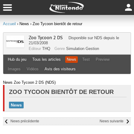
Accueil
› News
› Zoo Tycoon bientôt de retour
Zoo Tycoon 2 DS
Disponible sur
NDS
depuis le
21/03/2008
Editeur
THQ
Genre
Simulation Gestion
Hub du jeu
Tous les articles
News
Test
Preview
Images
Vidéos
Avis des visiteurs
News Zoo Tycoon 2 DS (NDS)
ZOO TYCOON BIENTÔT DE RETOUR
News
News précédente
News suivante