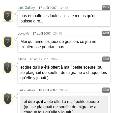
Citer
Link-Galaxy
17 août 2007
12h38
pas emballé les foules c'est le moins qu'on
puisse dire...
Citer
Lovjo75
17 août 2007
20h40
Moi qui aime les jeux de gestion, ce jeu ne
m'intéresse pourtant pas
Citer
bibine
18 août 2007
19h20
et dire qu'il a été offert à ma ^petite soeure (qui
se plaignait de souffrir de migraine a chaque fois
qu'elle y jouait.)
Citer
Link-Galaxy
18 août 2007
20h26
et dire qu'il a été offert à ma ^petite soeure
(qui se plaignait de souffrir de migraine a
chaque fois qu'elle y jouait.)