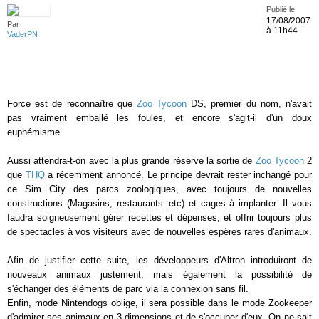
Publié le
17/08/2007
Par
à 11h44
VaderPN
Force est de reconnaître que
Zoo Tycoon
DS, premier du nom, n'avait
pas vraiment emballé les foules, et encore s'agit-il d'un doux
euphémisme.
Aussi attendra-t-on avec la plus grande réserve la sortie de
Zoo Tycoon
2
que
THQ
a récemment annoncé. Le principe devrait rester inchangé pour
ce Sim City des parcs zoologiques, avec toujours de nouvelles
constructions (Magasins, restaurants..etc) et cages à implanter. Il vous
faudra soigneusement gérer recettes et dépenses, et offrir toujours plus
de spectacles à vos visiteurs avec de nouvelles espères rares d'animaux.
Afin de justifier cette suite, les développeurs d'Altron introduiront de
nouveaux animaux justement, mais également la possibilité de
s'échanger des éléments de parc via la connexion sans fil.
Enfin, mode Nintendogs oblige, il sera possible dans le mode Zookeeper
d'admirer ses animaux en 3 dimensions et de s'occuper d'eux. On ne sait