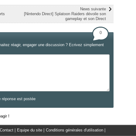
News suivante
rts
[Nintendo Direct] Splatoon Raiders dévoile son
gameplay et son Direct
0
haitez réagir, engager une discussion ? Ecrivez simplement
e réponse est postée
agir !
Contact
|
Equipe du site
|
Conditions générales d'utilisation
|