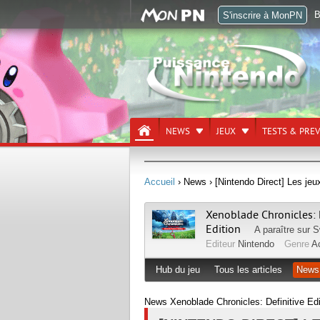
B
S'inscrire à MonPN
NEWS
JEUX
TESTS & PRE
Accueil
› News
› [Nintendo Direct] Les je
Xenoblade Chronicles: D
Edition
A paraître sur
S
Editeur
Nintendo
Genre
A
Hub du jeu
Tous les articles
News
News Xenoblade Chronicles: Definitive Edit