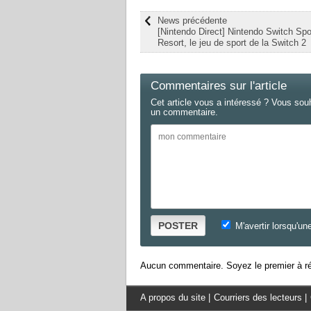
News précédente
[Nintendo Direct] Nintendo Switch Spo
Resort, le jeu de sport de la Switch 2
Commentaires sur l'article
Cet article vous a intéressé ? Vous sou
un commentaire.
POSTER
M'avertir lorsqu'un
Aucun commentaire. Soyez le premier à ré
A propos du site
|
Courriers des lecteurs
|