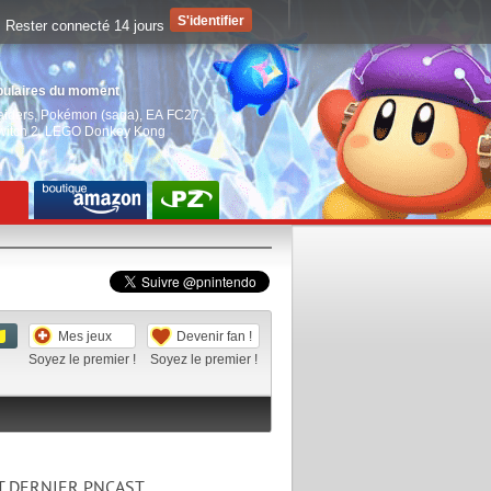
Rester connecté 14 jours
pulaires du moment
aiders
,
Pokémon (saga)
,
EA FC27
,
witch 2
,
LEGO Donkey Kong
Mes jeux
Devenir fan !
Soyez le premier !
Soyez le premier !
T DERNIER PNCAST