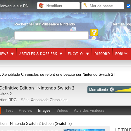
ienvenue sur PN
Rechercher sur Puissance Nintendo
Termes po
Splatoon R
Nintendo S
VIEWS
ARTICLES & DOSSIERS
ENCYCLO.
DISCORD
FORUM
ux Xenoblade Chronicles se refont une beauté sur Nintendo Switch 2 !
efinitive Edition - Nintendo Switch 2
Mon attente
witch 2
ction RPG
Série
Xenoblade Chronicles
Test
Preview
Images
Vidéos
Avis des visiteurs
ion - Nintendo Switch 2 Edition (Switch 2)
LE TOU