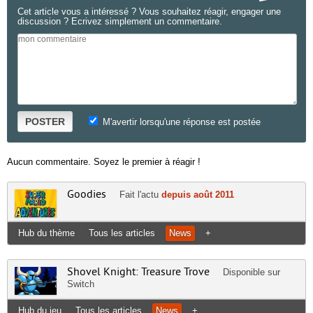
Cet article vous a intéressé ? Vous souhaitez réagir, engager une
discussion ? Ecrivez simplement un commentaire.
POSTER
M'avertir lorsqu'une réponse est postée
Aucun commentaire. Soyez le premier à réagir !
Goodies
Fait l'actu
depuis août 2011
Hub du thème
Tous les articles
News
+
Shovel Knight: Treasure Trove
Disponible sur
Switch
Hub du jeu
Tous les articles
News
+