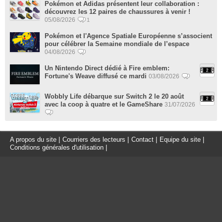
Pokémon et Adidas présentent leur collaboration :
découvrez les 12 paires de chaussures à venir !
05/08/2026
1
Pokémon et l'Agence Spatiale Européenne s’associent
pour célébrer la Semaine mondiale de l’espace
04/08/2026
Un Nintendo Direct dédié à Fire emblem:
Fortune's Weave diffusé ce mardi
03/08/2026
Wobbly Life débarque sur Switch 2 le 20 août
avec la coop à quatre et le GameShare
31/07/2026
A propos du site
|
Courriers des lecteurs
|
Contact
|
Equipe du site
|
Conditions générales d'utilisation
|