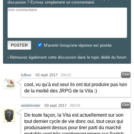
discussion ? Ecrivez simplement un commentaire.
POSTER
M'avertir lorsqu'une réponse est postée
›
Retrouvez également cette discussion dans le topic dédié du forum
Citer
tulkes
02 sept. 2017
20h22
cool, vu qu'à eut seul ils ont dut produire pas loin
de la moitié des JRPG de la Vita
:)
Citer
wiidefender
03 sept. 2017
08h26
De toute façon, la Vita est actuellement sur son
tout dernier cycle de vie donc oui, tout ceux qui
produisaient dessus pour tirer parti du marché
portable vont très rapidement migrer sur Switch