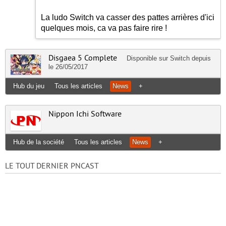
La ludo Switch va casser des pattes arrières d'ici
quelques mois, ca va pas faire rire !
Disgaea 5 Complete
Disponible sur
Switch
depuis
le 26/05/2017
Hub du jeu
Tous les articles
News
+
Nippon Ichi Software
Hub de la société
Tous les articles
News
+
LE TOUT DERNIER PNCAST