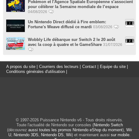
Pokémon et l'Agence Spatiale Européenne s’associent
pour célébrer la Semaine mondiale de l’espace
04/08/2026
Un Nintendo Direct dédié à Fire emblem:
Fortune's Weave diffusé ce mardi
03/08/2026
Wobbly Life débarque sur Switch 2 le 20 août
avec la coop à quatre et le GameShare
31/07/2026
A propos du site
|
Courriers des lecteurs
|
Contact
|
Equipe du site
|
Conditions générales d'utilisation
|
© 1997-2026 Puissance Nintendo v6 - Tous droits réservés.
Toute l'actualité de Nintendo sur consoles (
Nintendo Switch
(découvrez
aussi toutes les promos Nintendo eShop du moment
),
Wii
U
,
Nintendo 3DS
,
Nintendo DS
,
Wii
) et maintenant aussi
sur mobile
.