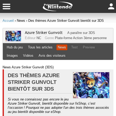
Accueil
› News
› Des thèmes Azure Striker Gunvolt bientôt sur 3DS
Azure Striker Gunvolt
A paraître sur
3DS
Editeur
NC
Genre
Plate-forme
Action
3ème personne
Hub du jeu
Tous les articles
News
Test
Preview
Images
Vidéos
Avis des visiteurs
News Azure Striker Gunvolt (3DS)
DES THÈMES AZURE
STRIKER GUNVOLT
BIENTÔT SUR 3DS
Si vous ne connaissez pas encore le jeu
Azure Striker Gunvolt, bientôt disponible sur l'eShop, c’est
l’occasion ! Pourquoi ne pas adopter l'un des trois thèmes associés
au jeu bientôt disponible sur eShop.