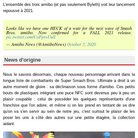
L'ensemble des trois amiibo (et pas seulement Byleth) voit leur lancement
repoussé à 2021.
Looks like we have one HECK of a wait for the next wave of Smash
Bros. amiibo. Now confirmed for a FALL 2021 release.
pic.twitter.com/CoPpssUulI
— Amiibo News (@AmiiboNews)
October 5, 2020
News d'origine
Nous le savons désormais, chaque nouveau personnage arrivant dans la
longue liste de combattants de Super Smash Bros. Ultimate a droit à un
autre moment de gloire : sa déclinaison sous forme d'amiibo. Ces petits
bouts de plastiques intégrant une puce NFC sont devenus peu à peu un
plaisir coupable : celui de posséder les quelques représentants d'une
franchise que l'on adore, et même si on les prend en tentant de se dire
qu'on va s'en servir au sein de notre jeu, c'est surtout le plaisir de les
poser les uns à côté des autres sur une petite étagère, la collection
aidant.