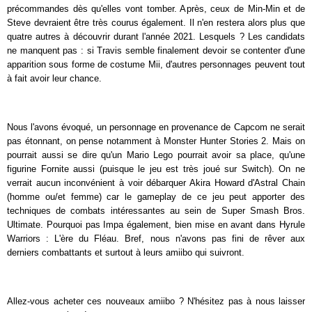
précommandes dès qu'elles vont tomber. Après, ceux de Min-Min et de
Steve devraient être très courus également. Il n'en restera alors plus que
quatre autres à découvrir durant l'année 2021. Lesquels ? Les candidats
ne manquent pas : si Travis semble finalement devoir se contenter d'une
apparition sous forme de costume Mii, d'autres personnages peuvent tout
à fait avoir leur chance.
Nous l'avons évoqué, un personnage en provenance de Capcom ne serait
pas étonnant, on pense notamment à Monster Hunter Stories 2. Mais on
pourrait aussi se dire qu'un Mario Lego pourrait avoir sa place, qu'une
figurine Fornite aussi (puisque le jeu est très joué sur Switch). On ne
verrait aucun inconvénient à voir débarquer Akira Howard d'Astral Chain
(homme ou/et femme) car le gameplay de ce jeu peut apporter des
techniques de combats intéressantes au sein de Super Smash Bros.
Ultimate. Pourquoi pas Impa également, bien mise en avant dans Hyrule
Warriors : L'ère du Fléau. Bref, nous n'avons pas fini de rêver aux
derniers combattants et surtout à leurs amiibo qui suivront.
Allez-vous acheter ces nouveaux amiibo ? N'hésitez pas à nous laisser