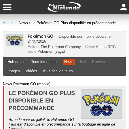
Accueil
› News
› Le Pokémon GO Plus disponible en précommande
Pokémon GO
Disponible sur
mobile
depuis le
24/07/2016
Editeur
The Pokémon Company
Genre
Action RPG
Série
Pokémon (saga)
Hub du jeu
Tous les articles
News
Test
Preview
Images
Vidéos
Avis des visiteurs
News Pokémon GO (mobile)
LE POKÉMON GO PLUS
DISPONIBLE EN
PRÉCOMMANDE
Attendu pour fin juillet, le Pokémon GO
Plus est disponible en précommande sur la boutique en ligne de
Nintendo.