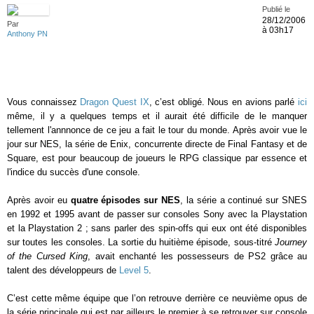
Publié le
28/12/2006
Par
à 03h17
Anthony PN
Vous connaissez
Dragon Quest IX
, c’est obligé. Nous en avions parlé
ici
même, il y a quelques temps et il aurait été difficile de le manquer
tellement l'annnonce de ce jeu a fait le tour du monde. Après avoir vue le
jour sur NES, la série de Enix, concurrente directe de Final Fantasy et de
Square, est pour beaucoup de joueurs le RPG classique par essence et
l'indice du succès d'une console.
Après avoir eu
quatre épisodes sur NES
, la série a continué sur SNES
en 1992 et 1995 avant de passer sur consoles Sony avec la Playstation
et la Playstation 2 ; sans parler des spin-offs qui eux ont été disponibles
sur toutes les consoles. La sortie du huitième épisode, sous-titré
Journey
of the Cursed King
, avait enchanté les possesseurs de PS2 grâce au
talent des développeurs de
Level 5
.
C’est cette même équipe que l’on retrouve derrière ce neuvième opus de
la série principale qui est par ailleurs le premier à se retrouver sur console