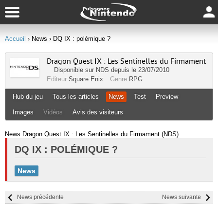
Accueil
› News
› DQ IX : polémique ?
Dragon Quest IX : Les Sentinelles du Firmament
Disponible sur
NDS
depuis le 23/07/2010
Editeur
Square Enix
Genre
RPG
Hub du jeu
Tous les articles
News
Test
Preview
Images
Vidéos
Avis des visiteurs
News Dragon Quest IX : Les Sentinelles du Firmament (NDS)
DQ IX : POLÉMIQUE ?
News
News précédente
News suivante