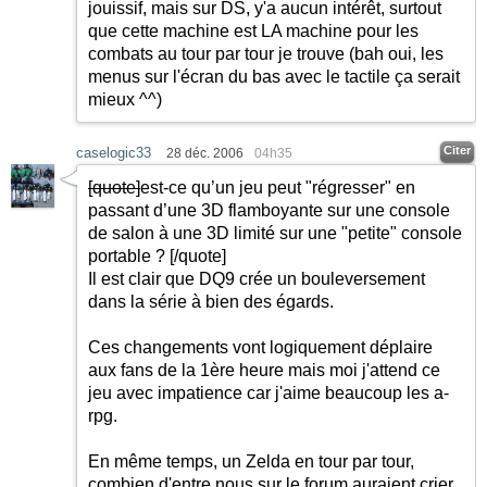
jouissif, mais sur DS, y'a aucun intérêt, surtout
que cette machine est LA machine pour les
combats au tour par tour je trouve (bah oui, les
menus sur l'écran du bas avec le tactile ça serait
mieux ^^)
Citer
caselogic33
28 déc. 2006
04h35
[quote]
est-ce qu’un jeu peut "régresser" en
passant d’une 3D flamboyante sur une console
de salon à une 3D limité sur une "petite" console
portable ?
[/quote]
Il est clair que DQ9 crée un bouleversement
dans la série à bien des égards.
Ces changements vont logiquement déplaire
aux fans de la 1ère heure mais moi j'attend ce
jeu avec impatience car j'aime beaucoup les a-
rpg.
En même temps, un Zelda en tour par tour,
combien d'entre nous sur le forum auraient crier