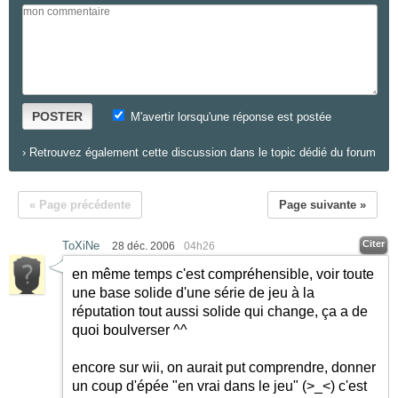
POSTER
M'avertir lorsqu'une réponse est postée
›
Retrouvez également cette discussion dans le topic dédié du forum
« Page précédente
Page suivante »
Citer
ToXiNe
28 déc. 2006
04h26
en même temps c'est compréhensible, voir toute
une base solide d'une série de jeu à la
réputation tout aussi solide qui change, ça a de
quoi boulverser ^^
encore sur wii, on aurait put comprendre, donner
un coup d'épée "en vrai dans le jeu" (>_<) c'est