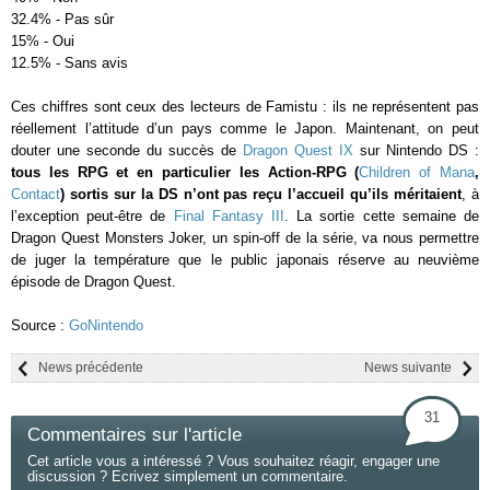
32.4% - Pas sûr
15% - Oui
12.5% - Sans avis
Ces chiffres sont ceux des lecteurs de Famistu : ils ne représentent pas
réellement l’attitude d’un pays comme le Japon. Maintenant, on peut
douter une seconde du succès de
Dragon Quest IX
sur Nintendo DS :
tous les RPG et en particulier les Action-RPG (
Children of Mana
,
Contact
) sortis sur la DS n’ont pas reçu l’accueil qu’ils méritaient
, à
l’exception peut-être de
Final Fantasy III
. La sortie cette semaine de
Dragon Quest Monsters Joker, un spin-off de la série, va nous permettre
de juger la température que le public japonais réserve au neuvième
épisode de Dragon Quest.
Source :
GoNintendo
News précédente
News suivante
31
Commentaires sur l'article
Cet article vous a intéressé ? Vous souhaitez réagir, engager une
discussion ? Ecrivez simplement un commentaire.