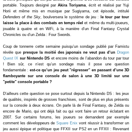
portable. Toujours designé par
Akira Toriyama
, écrit et réalisé par Yuji
Horii et même mis en musique par Sugiyama, cet épisode, intitulé
Defenders of the Sky
, boulversera le système de jeu :
le tour par tour
laisse la place à des combats en temps réel
et même du multi-joueurs,
jouable à quatre et en WiFi, à la manière d’un Final Fantasy Crystal
Chronicles ou d’un Zelda : Four Swords.
Coup de tonnerre cette semaine puisqu’un sondage publié par Famistu
révèle que
presque la moitié des japonais ne veut pas d’un
Dragon
Quest IX
sur Nintendo DS
et encore moins de l’abandon du tour par tour
! Bien sûr, ce n’est qu’un sondage mais il pose une question
fondamentale :
est-ce qu’un jeu peut "régresser" en passant d’une 3D
flamboyante sur une console de salon à une 3D limité sur une
"petite" console portable ?
D’ailleurs cette question se pose surtout depuis la Nintendo DS : les jeux
de qualités, inspirés de grosses franchises, sont de plus en plus présents
sur la console à deux écrans. On parle là de Final Fantasy, de Zelda ou
encore de Mario, qui ont déjà fait ou qui vont faire un retour éclatant en
2007. Sur certains forums, les joueurs se demandent par exemple
comment les développeurs de
Square Enix
vont réussir à transformer un
jeu aussi épique et politique que FFXII sur PS2 en un FFXII : Revenant