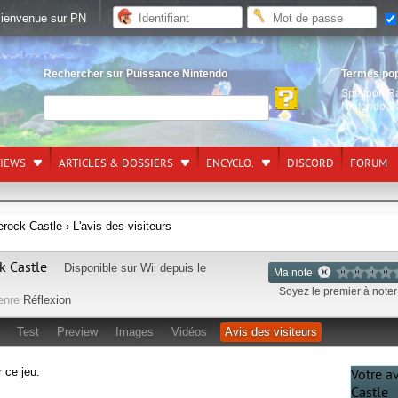
ienvenue sur PN
Rechercher sur Puissance Nintendo
Termes po
Splatoon R
Nintendo S
VIEWS
ARTICLES & DOSSIERS
ENCYCLO.
DISCORD
FORUM
erock Castle
› L'avis des visiteurs
k Castle
Disponible sur
Wii
depuis le
Ma note
Soyez le premier à noter 
enre
Réflexion
Test
Preview
Images
Vidéos
Avis des visiteurs
r ce jeu.
Votre a
Castle