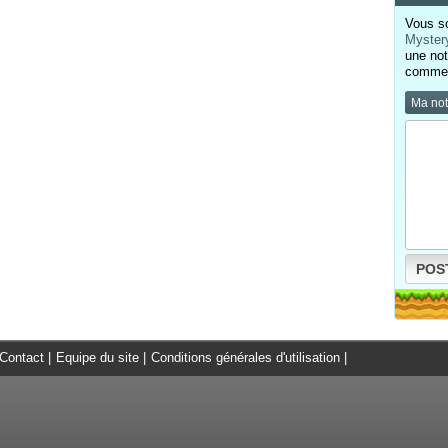
Vous so
Mystery
une not
comment
Ma no
POS
Contact
|
Equipe du site
|
Conditions générales d'utilisation
|