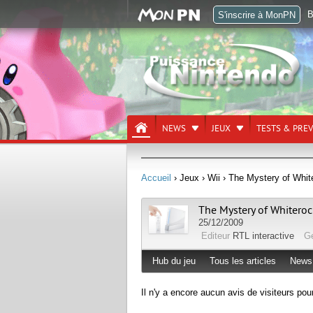
B
S'inscrire à MonPN
NEWS
JEUX
TESTS & PRE
Accueil
› Jeux
› Wii
› The Mystery of Whit
The Mystery of Whiteroc
25/12/2009
Editeur
RTL interactive
G
Hub du jeu
Tous les articles
News
Il n'y a encore aucun avis de visiteurs pou