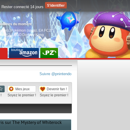
Rester connecté 14 jours
pulaires du moment
aiders
,
Pokémon (saga)
,
EA FC27
,
witch 2
,
LEGO Donkey Kong
Suivre @pnintendo
Mes jeux
Devenir fan !
!
Soyez le premier !
Soyez le premier !
vis sur The Mystery of Whiterock