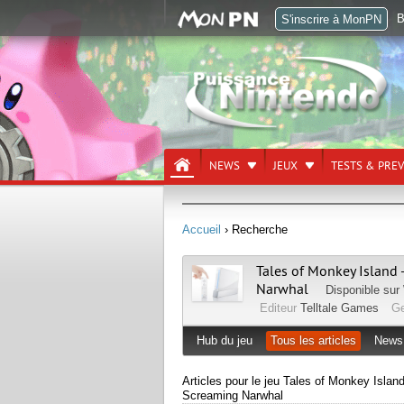
B
S'inscrire à MonPN
NEWS
JEUX
TESTS & PRE
Accueil
› Recherche
Tales of Monkey Island 
Narwhal
Disponible sur
Editeur
Telltale Games
G
Hub du jeu
Tous les articles
News
Articles pour le jeu Tales of Monkey Island
Screaming Narwhal