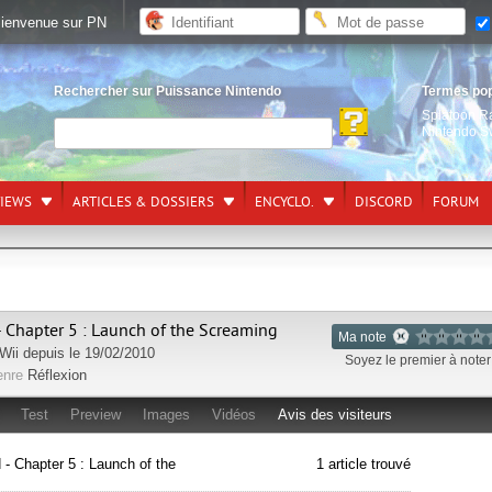
ienvenue sur PN
Rechercher sur Puissance Nintendo
Termes po
Splatoon R
Nintendo S
VIEWS
ARTICLES & DOSSIERS
ENCYCLO.
DISCORD
FORUM
- Chapter 5 : Launch of the Screaming
Ma note
Wii
depuis le 19/02/2010
Soyez le premier à noter 
enre
Réflexion
Test
Preview
Images
Vidéos
Avis des visiteurs
 - Chapter 5 : Launch of the
1 article trouvé