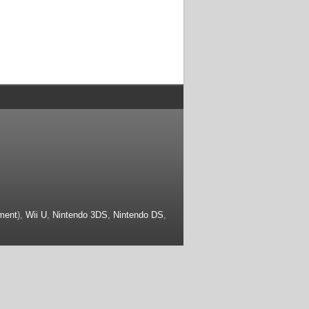
ment
),
Wii U
,
Nintendo 3DS
,
Nintendo DS
,