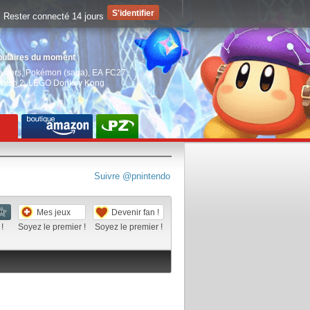
Rester connecté 14 jours
pulaires du moment
aiders
,
Pokémon (saga)
,
EA FC27
,
witch 2
,
LEGO Donkey Kong
Suivre @pnintendo
Mes jeux
Devenir fan !
!
Soyez le premier !
Soyez le premier !