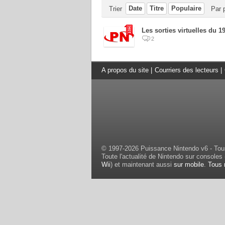
Date
Titre
Populaire
Trier
Par 
Les sorties virtuelles du 19
2
A propos du site
|
Courriers des lecteurs
|
© 1997-2026 Puissance Nintendo v6 - Tous
Toute l'actualité de Nintendo sur consoles 
Wii
) et maintenant aussi
sur mobile
.
Tous 