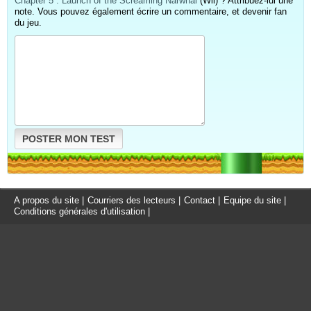
Chapter 5 : Launch of the Screaming Narwhal
(Wii) ? Attribuez-lui une
note. Vous pouvez également écrire un commentaire, et devenir fan
du jeu.
POSTER MON TEST
A propos du site
|
Courriers des lecteurs
|
Contact
|
Equipe du site
|
Conditions générales d'utilisation
|