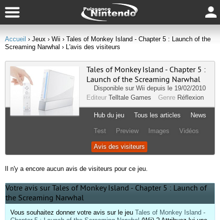
Accueil
› Jeux
› Wii
› Tales of Monkey Island - Chapter 5 : Launch of the
Screaming Narwhal
› L'avis des visiteurs
Tales of Monkey Island - Chapter 5 :
Launch of the Screaming Narwhal
Disponible sur
Wii
depuis le 19/02/2010
Editeur
Telltale Games
Genre
Réflexion
Hub du jeu
Tous les articles
News
Test
Preview
Images
Vidéos
Avis des visiteurs
Il n'y a encore aucun avis de visiteurs pour ce jeu.
Votre avis sur Tales of Monkey Island - Chapter 5 : Launch of
the Screaming Narwhal
Vous souhaitez donner votre avis sur le jeu
Tales of Monkey Island -