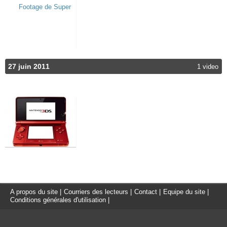
27 juin 2011
1 video
A propos du site
|
Courriers des lecteurs
|
Contact
|
Equipe du site
|
Conditions générales d'utilisation
|