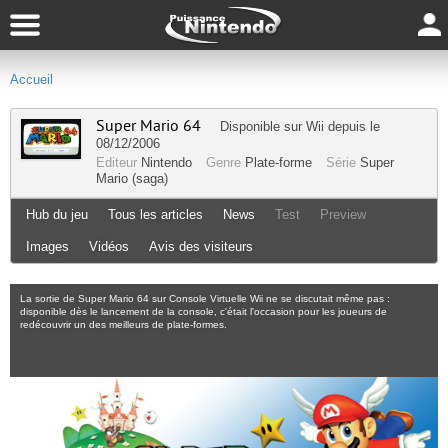
Accueil
Super Mario 64
Disponible sur
Wii
depuis le
08/12/2006
Editeur
Nintendo
Genre
Plate-forme
Série
Super
Mario (saga)
Hub du jeu
Tous les articles
News
Test
Preview
Images
Vidéos
Avis des visiteurs
La sortie de Super Mario 64 sur Console Virtuelle Wii ne se discutait même pas :
disponible dès le lancement de la console, c'était l'occasion pour les joueurs de
redécouvrir un des meilleurs de plate-formes.