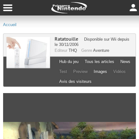
Accueil
Ratatouille
Disponible sur
Wii
depuis
le 30/11/2006
Editeur
THQ
Genre
Aventure
Hub du jeu
Tous les articles
News
Test
Preview
Images
Vidéos
Avis des visiteurs