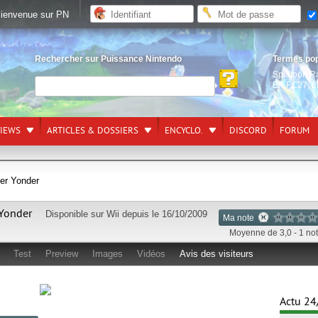
ienvenue sur PN
Rechercher sur Puissance Nintendo
Termes po
Splatoon R
EA FC27
,
L
VIEWS
ARTICLES & DOSSIERS
ENCYCLO.
DISCORD
FORUM
ver Yonder
 Yonder
Disponible sur
Wii
depuis le 16/10/2009
Ma note
Moyenne de 3,0 - 1 no
Test
Preview
Images
Vidéos
Avis des visiteurs
Actu 24