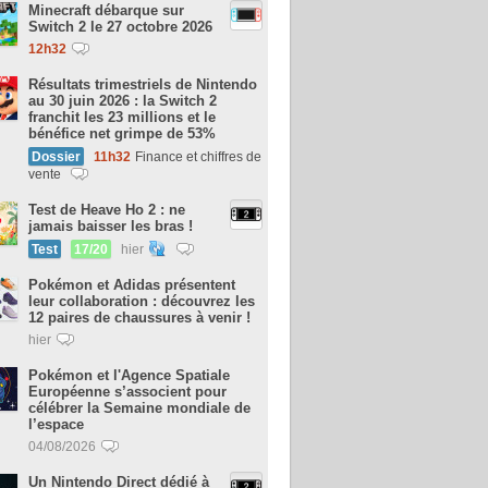
Minecraft débarque sur
Switch 2 le 27 octobre 2026
12h32
Résultats trimestriels de Nintendo
au 30 juin 2026 : la Switch 2
franchit les 23 millions et le
bénéfice net grimpe de 53%
Dossier
11h32
Finance et chiffres de
vente
Test de Heave Ho 2 : ne
jamais baisser les bras !
Test
17/20
hier
Pokémon et Adidas présentent
leur collaboration : découvrez les
12 paires de chaussures à venir !
hier
Pokémon et l'Agence Spatiale
Européenne s’associent pour
célébrer la Semaine mondiale de
l’espace
04/08/2026
Un Nintendo Direct dédié à