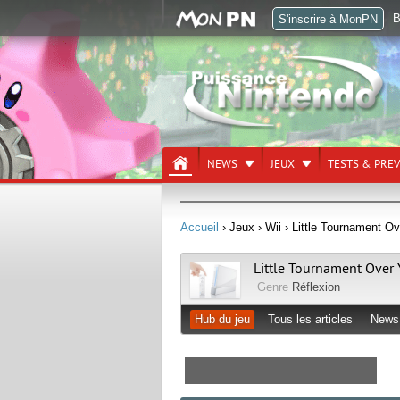
B
S'inscrire à MonPN
NEWS
JEUX
TESTS & PRE
Accueil
› Jeux
› Wii
› Little Tournament O
Little Tournament Over
Genre
Réflexion
Hub du jeu
Tous les articles
News