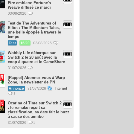
Fire emblem: Fortune's
Weave diffusé ce mardi
03/08/2026
Test de The Adventures of
Elliot : The Millenium Tales,
une belle épopée à travers le
temps
Test
16/20
03/08/2026
Wobbly Life débarque sur
Switch 2 le 20 août avec la
coop à quatre et le GameShare
31/07/2026
[Rappel] Abonnez-vous à Warp
Zone, la newsletter de PN
Annonce
31/07/2026
Internet
1
Ocarina of Time sur Switch 2
: le remake reçoit sa
classification, sa date fait le buzz
à cause des amiibo
31/07/2026
1