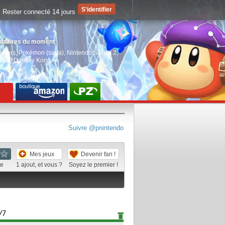
Rester connecté 14 jours
pulaires du moment
aiders
,
Pokémon (saga)
,
Nintendo Switch 2
,
EGO Donkey Kong
Suivre @pnintendo
Mes jeux
Devenir fan !
te
1
ajout, et vous ?
Soyez le premier !
/7