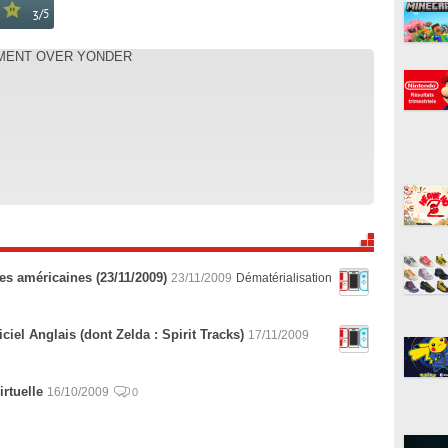
/
5
3
NAMENT OVER YONDER
ies américaines (23/11/2009)
23/11/2009
Dématérialisation
iel Anglais (dont Zelda : Spirit Tracks)
17/11/2009
rtuelle
16/10/2009
0