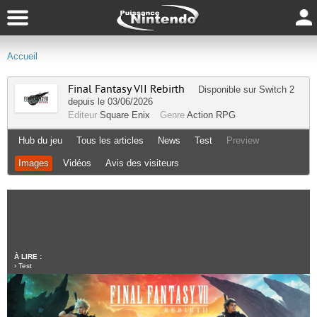
Accueil
Final Fantasy VII Rebirth
Disponible sur
Switch 2
depuis le 03/06/2026
Editeur
Square Enix
Genre
Action RPG
Hub du jeu
Tous les articles
News
Test
Preview
Images
Vidéos
Avis des visiteurs
À LIRE :
›
Test