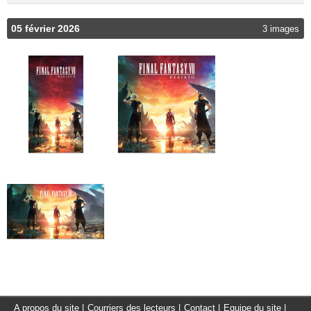
05 février 2026
3 images
A propos du site
|
Courriers des lecteurs
|
Contact
|
Equipe du site
|