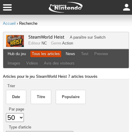
Accueil
› Recherche
SteamWorld Heist
A paraître sur
Switch
Editeur
NC
Genre
Action
Hub du jeu
Tous les articles
News
Test
Preview
Images
Vidéos
Avis des visiteurs
Articles pour le jeu SteamWorld Heist
7 articles trouvés
Trier
Date
Titre
Populaire
Par page
Type d'article