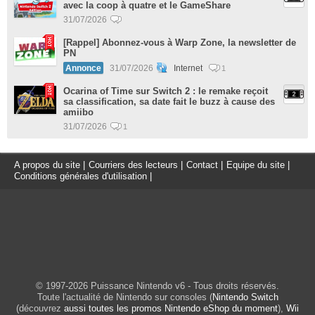
avec la coop à quatre et le GameShare
31/07/2026
[Rappel] Abonnez-vous à Warp Zone, la newsletter de
PN
Annonce
31/07/2026
Internet
1
Ocarina of Time sur Switch 2 : le remake reçoit
sa classification, sa date fait le buzz à cause des
amiibo
31/07/2026
1
A propos du site
|
Courriers des lecteurs
|
Contact
|
Equipe du site
|
Conditions générales d'utilisation
|
© 1997-2026 Puissance Nintendo v6 - Tous droits réservés.
Toute l'actualité de Nintendo sur consoles (
Nintendo Switch
(découvrez
aussi toutes les promos Nintendo eShop du moment
),
Wii