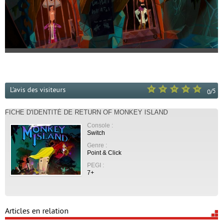
L'avis des visiteurs
/
5
0
FICHE D'IDENTITÉ DE RETURN OF MONKEY ISLAND
Console :
Switch
Genre :
Point & Click
PEGI :
7+
Articles en relation