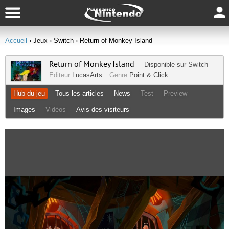
Accueil
› Jeux
› Switch
› Return of Monkey Island
Return of Monkey Island
Disponible sur
Switch
Editeur
LucasArts
Genre
Point & Click
Hub du jeu
Tous les articles
News
Test
Preview
Images
Vidéos
Avis des visiteurs