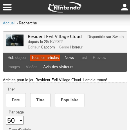
Accueil
› Recherche
Resident Evil Village Cloud
Disponible sur
Switch
depuis le 28/10/2022
Editeur
Capcom
Genre
Horreur
Hub du jeu
Tous les articles
News
Test
Preview
Images
Vidéos
Avis des visiteurs
Articles pour le jeu Resident Evil Village Cloud
1 article trouvé
Trier
Date
Titre
Populaire
Par page
Type d'article