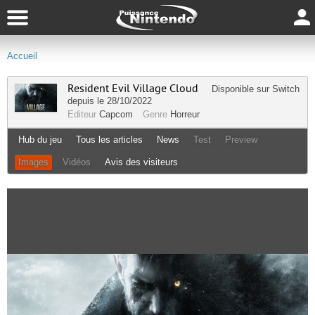
Accueil
Resident Evil Village Cloud
Disponible sur
Switch
depuis le 28/10/2022
Editeur
Capcom
Genre
Horreur
Hub du jeu
Tous les articles
News
Test
Preview
Images
Vidéos
Avis des visiteurs