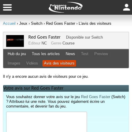
Accueil
› Jeux
› Switch
› Red Goes Faster
› L'avis des visiteurs
Red Goes Faster
Disponible sur
Switch
Editeur
NC
Genre
Course
Hub du jeu
Tous les articles
News
Test
Preview
Images
Vidéos
Avis des visiteurs
Il n'y a encore aucun avis de visiteurs pour ce jeu.
Votre avis sur Red Goes Faster
Vous souhaitez donner votre avis sur le jeu
Red Goes Faster
(Switch)
? Attribuez-lui une note. Vous pouvez également écrire un
commentaire, et devenir fan du jeu.