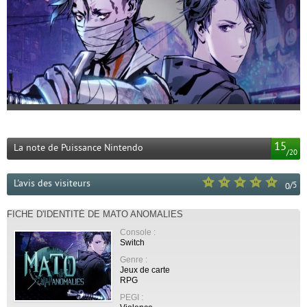
15
La note de Puissance Nintendo
/
20
L'avis des visiteurs
/
5
0
FICHE D'IDENTITÉ DE MATO ANOMALIES
Console :
Switch
Genre :
Jeux de carte
RPG
PEGI :