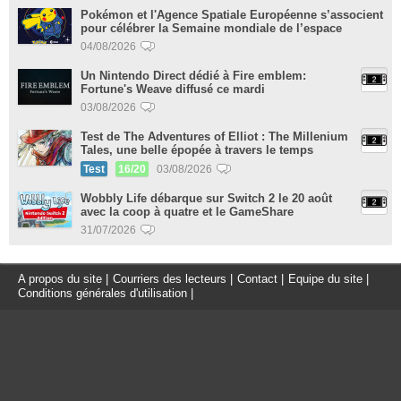
Pokémon et l'Agence Spatiale Européenne s’associent
pour célébrer la Semaine mondiale de l’espace
04/08/2026
Un Nintendo Direct dédié à Fire emblem:
Fortune's Weave diffusé ce mardi
03/08/2026
Test de The Adventures of Elliot : The Millenium
Tales, une belle épopée à travers le temps
Test
16/20
03/08/2026
Wobbly Life débarque sur Switch 2 le 20 août
avec la coop à quatre et le GameShare
31/07/2026
A propos du site
|
Courriers des lecteurs
|
Contact
|
Equipe du site
|
Conditions générales d'utilisation
|