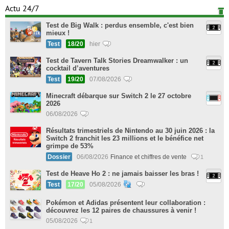
Actu 24/7
Test de Big Walk : perdus ensemble, c'est bien
mieux !
Test
18/20
hier
Test de Tavern Talk Stories Dreamwalker : un
cocktail d’aventures
Test
19/20
07/08/2026
Minecraft débarque sur Switch 2 le 27 octobre
2026
06/08/2026
Résultats trimestriels de Nintendo au 30 juin 2026 : la
Switch 2 franchit les 23 millions et le bénéfice net
grimpe de 53%
Dossier
06/08/2026
Finance et chiffres de vente
1
Test de Heave Ho 2 : ne jamais baisser les bras !
Test
17/20
05/08/2026
Pokémon et Adidas présentent leur collaboration :
découvrez les 12 paires de chaussures à venir !
05/08/2026
1