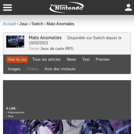
Accueil
› Jeux
› Switch
› Mato Anomalies
Mato Anomalies
Disponible sur
Switch
depuis le
10/03/2023
Genre
Jeux de carte
RPG
Hub du jeu
Tous les articles
News
Test
Preview
Images
Vidéos
Avis des visiteurs
À LIRE :
›
Impressions
›
Test