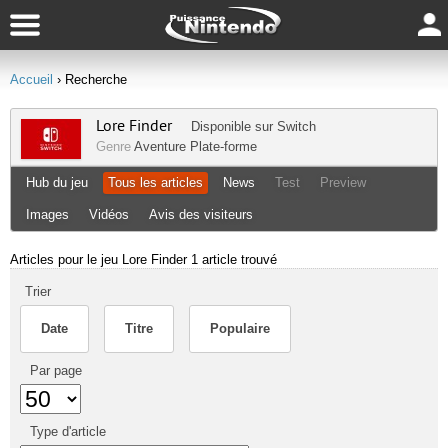
Accueil
› Recherche
Lore Finder
Disponible sur
Switch
Genre
Aventure
Plate-forme
Hub du jeu
Tous les articles
News
Test
Preview
Images
Vidéos
Avis des visiteurs
Articles pour le jeu Lore Finder
1 article trouvé
Trier
Date
Titre
Populaire
Par page
Type d'article