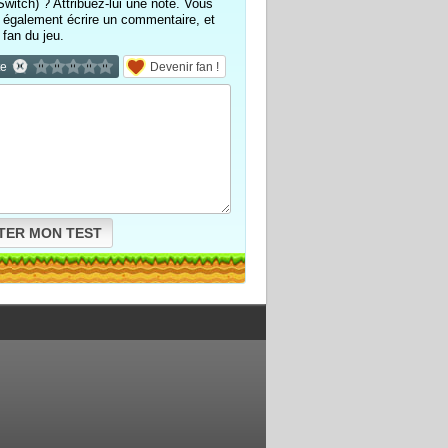
witch) ? Attribuez-lui une note. Vous
également écrire un commentaire, et
 fan du jeu.
te
Devenir fan !
TER MON TEST