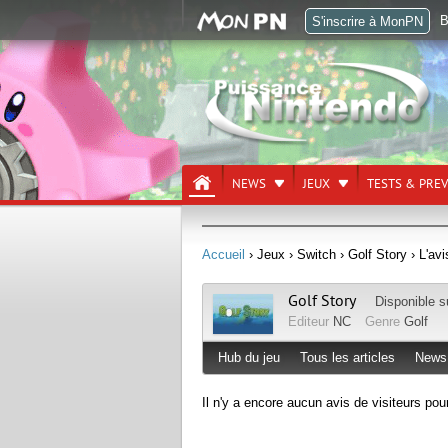
B
S'inscrire à MonPN
NEWS
JEUX
TESTS & PRE
Accueil
› Jeux
› Switch
› Golf Story
› L'avi
Golf Story
Disponible 
Editeur
NC
Genre
Golf
Hub du jeu
Tous les articles
News
Il n'y a encore aucun avis de visiteurs pou