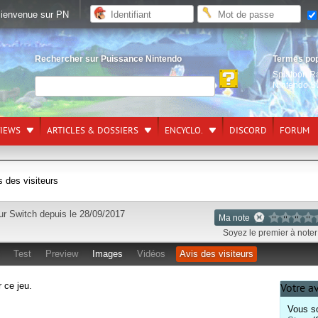
ienvenue sur PN
Rechercher sur Puissance Nintendo
Termes po
Splatoon R
Nintendo S
VIEWS
ARTICLES & DOSSIERS
ENCYCLO.
DISCORD
FORUM
s des visiteurs
sur
Switch
depuis le 28/09/2017
Ma note
Soyez le premier à noter 
Test
Preview
Images
Vidéos
Avis des visiteurs
r ce jeu.
Votre av
Vous so