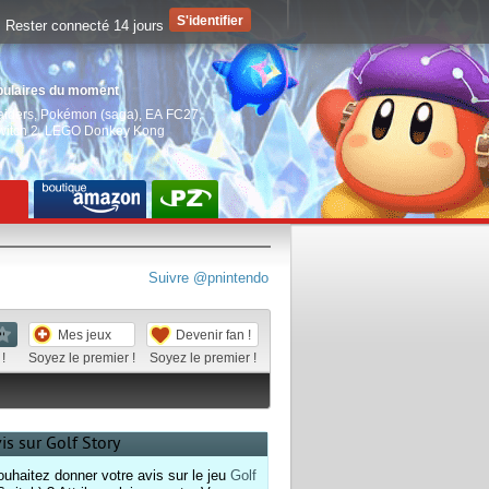
Rester connecté 14 jours
pulaires du moment
aiders
,
Pokémon (saga)
,
EA FC27
,
witch 2
,
LEGO Donkey Kong
Suivre @pnintendo
Mes jeux
Devenir fan !
!
Soyez le premier !
Soyez le premier !
is sur Golf Story
uhaitez donner votre avis sur le jeu
Golf