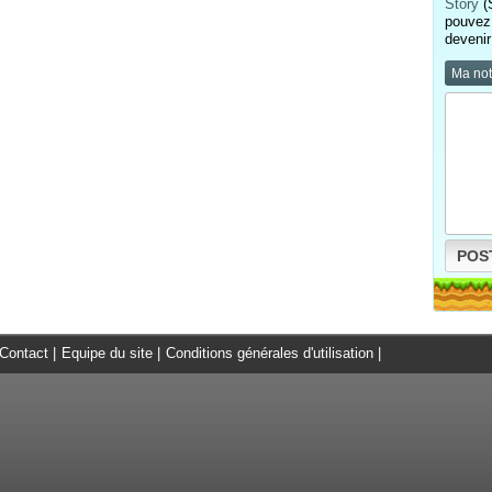
Story
(S
pouvez 
devenir
Ma no
POS
Contact
|
Equipe du site
|
Conditions générales d'utilisation
|