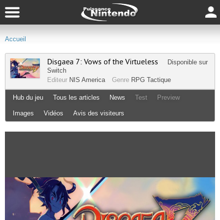
Accueil
Disgaea 7: Vows of the Virtueless
Disponible sur
Switch
Editeur
NIS America
Genre
RPG Tactique
Hub du jeu
Tous les articles
News
Test
Preview
Images
Vidéos
Avis des visiteurs