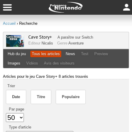
Accueil
› Recherche
Cave Story+
A paraître sur
Switch
Editeur
Nicalis
Genre
Aventure
Hub du jeu
Tous les articles
News
Test
Preview
Images
Vidéos
Avis des visiteurs
Articles pour le jeu Cave Story+
8 articles trouvés
Trier
Date
Titre
Populaire
Par page
Type d'article