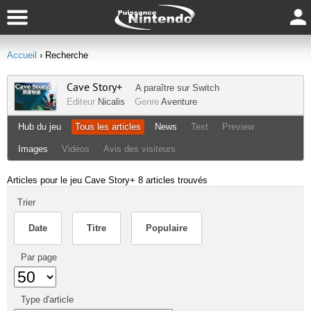
Accueil
› Recherche
Cave Story+
A paraître sur
Switch
Editeur
Nicalis
Genre
Aventure
Hub du jeu
Tous les articles
News
Test
Preview
Images
Vidéos
Avis des visiteurs
Articles pour le jeu Cave Story+
8 articles trouvés
Trier
Date
Titre
Populaire
Par page
Type d'article