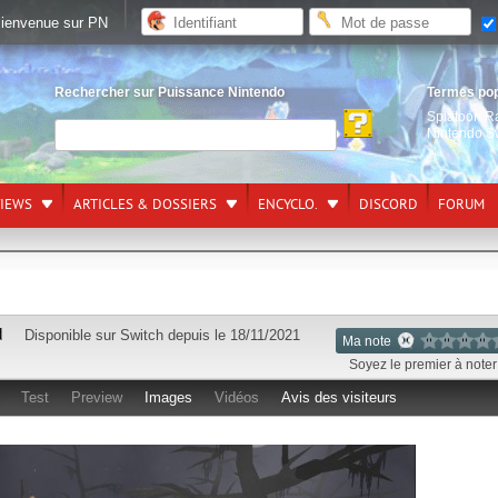
ienvenue sur PN
Rechercher sur Puissance Nintendo
Termes po
Splatoon R
Nintendo S
VIEWS
ARTICLES & DOSSIERS
ENCYCLO.
DISCORD
FORUM
d
Disponible sur
Switch
depuis le 18/11/2021
Ma note
Soyez le premier à noter 
Test
Preview
Images
Vidéos
Avis des visiteurs