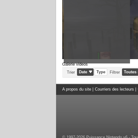
Galerie videos
Date
Type
Toutes 
Trier
Filtrer
A propos du site
|
Courriers des lecteurs
|
© 1997-2026 Puissance Nintendo v6 - Tous