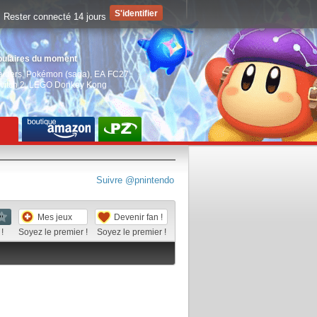
Rester connecté 14 jours
pulaires du moment
aiders
,
Pokémon (saga)
,
EA FC27
,
witch 2
,
LEGO Donkey Kong
Suivre @pnintendo
Mes jeux
Devenir fan !
!
Soyez le premier !
Soyez le premier !