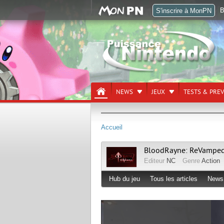
B
S'inscrire à MonPN
NEWS
JEUX
TESTS & PRE
Accueil
BloodRayne: ReVampe
Editeur
NC
Genre
Action
Hub du jeu
Tous les articles
News