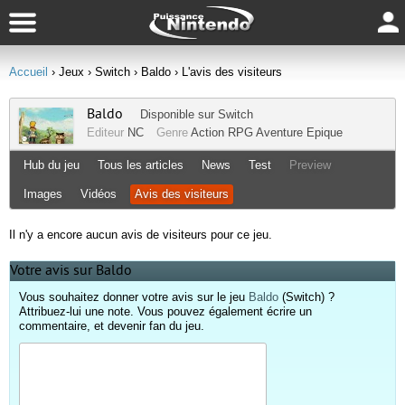
Accueil
› Jeux
› Switch
› Baldo
› L'avis des visiteurs
Baldo
Disponible sur
Switch
Editeur
NC
Genre
Action RPG
Aventure
Epique
Hub du jeu
Tous les articles
News
Test
Preview
Images
Vidéos
Avis des visiteurs
Il n'y a encore aucun avis de visiteurs pour ce jeu.
Votre avis sur Baldo
Vous souhaitez donner votre avis sur le jeu
Baldo
(Switch) ?
Attribuez-lui une note. Vous pouvez également écrire un
commentaire, et devenir fan du jeu.