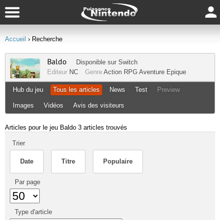
Accueil
› Recherche
Baldo
Disponible sur
Switch
Editeur
NC
Genre
Action RPG
Aventure
Epique
Hub du jeu
Tous les articles
News
Test
Preview
Images
Vidéos
Avis des visiteurs
Articles pour le jeu Baldo
3 articles trouvés
Trier
Date
Titre
Populaire
Par page
Type d'article