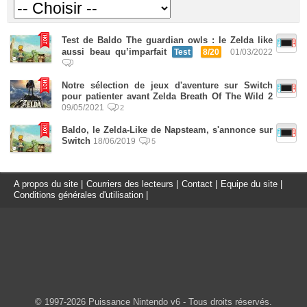
Test de Baldo The guardian owls : le Zelda like
aussi beau qu’imparfait
Test
8/20
01/03/2022
Notre sélection de jeux d'aventure sur Switch
pour patienter avant Zelda Breath Of The Wild 2
09/05/2021
2
Baldo, le Zelda-Like de Napsteam, s'annonce sur
Switch
18/06/2019
5
A propos du site
|
Courriers des lecteurs
|
Contact
|
Equipe du site
|
Conditions générales d'utilisation
|
© 1997-2026 Puissance Nintendo v6 - Tous droits réservés.