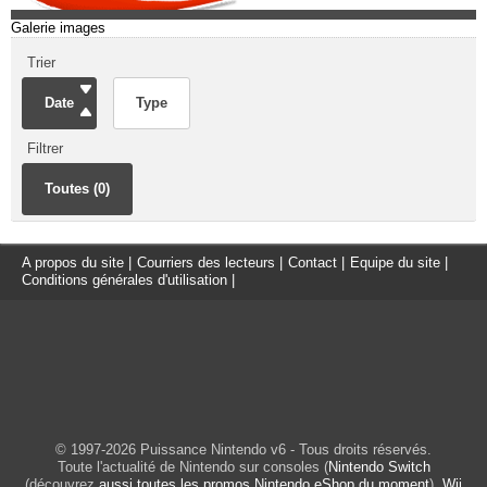
Galerie images
Trier
Date
Type
Filtrer
Toutes (0)
A propos du site
|
Courriers des lecteurs
|
Contact
|
Equipe du site
|
Conditions générales d'utilisation
|
© 1997-2026 Puissance Nintendo v6 - Tous droits réservés.
Toute l'actualité de Nintendo sur consoles (
Nintendo Switch
(découvrez
aussi toutes les promos Nintendo eShop du moment
),
Wii