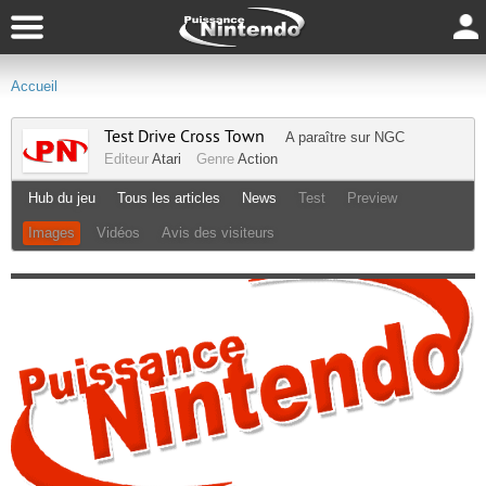
Accueil
Test Drive Cross Town
A paraître sur
NGC
Editeur
Atari
Genre
Action
Hub du jeu
Tous les articles
News
Test
Preview
Images
Vidéos
Avis des visiteurs