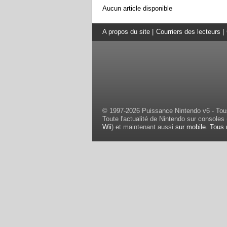
Aucun article disponible
A propos du site
|
Courriers des lecteurs
|
© 1997-2026 Puissance Nintendo v6 - Tous
Toute l'actualité de Nintendo sur consoles 
Wii
) et maintenant aussi
sur mobile
.
Tous 