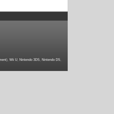
ment
),
Wii U
,
Nintendo 3DS
,
Nintendo DS
,