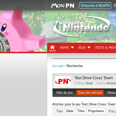
B
S'inscrire à MonPN
NEWS
JEUX
TESTS & PRE
Accueil
› Recherche
Test Drive Cross Town
Editeur
Atari
Genre
Action
Hub du jeu
Tous les articles
News
Articles pour le jeu Test Drive Cross Town
Date
Titre
Populaire
Trier
Par 