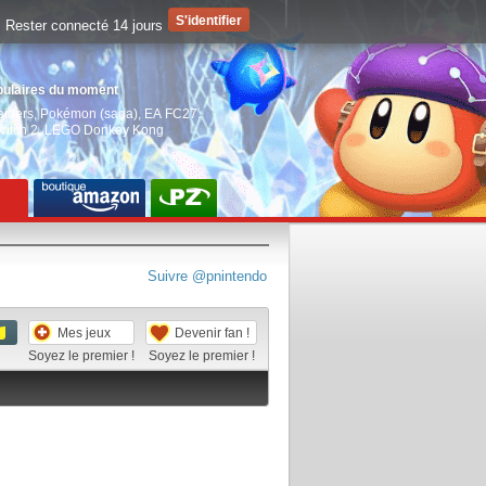
Rester connecté 14 jours
pulaires du moment
aiders
,
Pokémon (saga)
,
EA FC27
,
witch 2
,
LEGO Donkey Kong
Suivre @pnintendo
Mes jeux
Devenir fan !
Soyez le premier !
Soyez le premier !