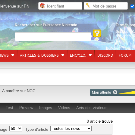
ienvenue sur PN
Rechercher sur Puissance Nintendo
Termes po
Splatoon R
Nintendo S
VIEWS
ARTICLES & DOSSIERS
ENCYCLO.
DISCORD
FORUM
A paraître sur
NGC
Mon attente
Test
Preview
Images
Vidéos
Avis des visiteurs
0 article trouvé
page
Type d'article