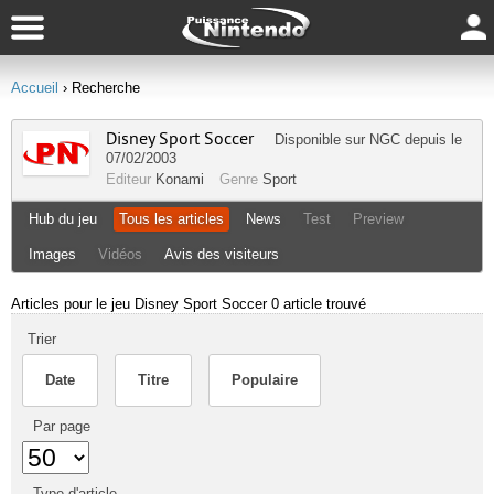
Accueil
› Recherche
Disney Sport Soccer
Disponible sur
NGC
depuis le
07/02/2003
Editeur
Konami
Genre
Sport
Hub du jeu
Tous les articles
News
Test
Preview
Images
Vidéos
Avis des visiteurs
Articles pour le jeu Disney Sport Soccer
0 article trouvé
Trier
Date
Titre
Populaire
Par page
Type d'article