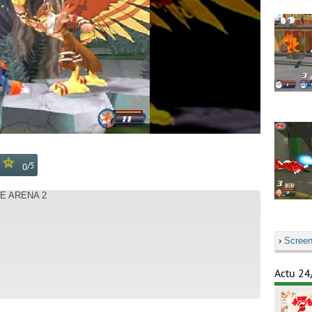
/
5
0
E ARENA 2
›
Screen
Actu 24