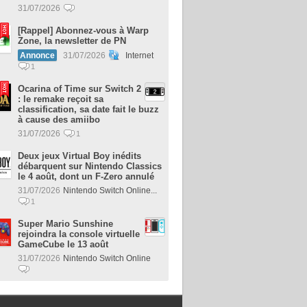
31/07/2026
[Rappel] Abonnez-vous à Warp
Zone, la newsletter de PN
Annonce
31/07/2026
Internet
1
Ocarina of Time sur Switch 2
: le remake reçoit sa
classification, sa date fait le buzz
à cause des amiibo
31/07/2026
1
Deux jeux Virtual Boy inédits
débarquent sur Nintendo Classics
le 4 août, dont un F-Zero annulé
31/07/2026
Nintendo Switch Online...
1
Super Mario Sunshine
rejoindra la console virtuelle
GameCube le 13 août
31/07/2026
Nintendo Switch Online