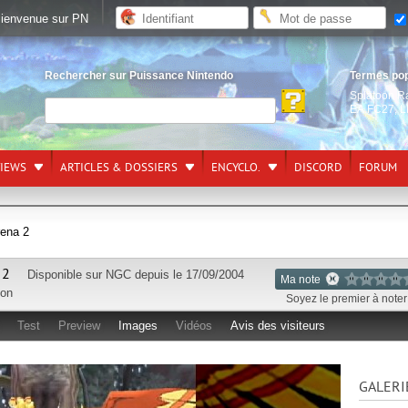
ienvenue sur PN
Rechercher sur Puissance Nintendo
Termes po
Splatoon R
EA FC27
,
L
VIEWS
ARTICLES & DOSSIERS
ENCYCLO.
DISCORD
FORUM
ena 2
 2
Disponible sur
NGC
depuis le 17/09/2004
Ma note
ion
Soyez le premier à noter 
Test
Preview
Images
Vidéos
Avis des visiteurs
GALERI