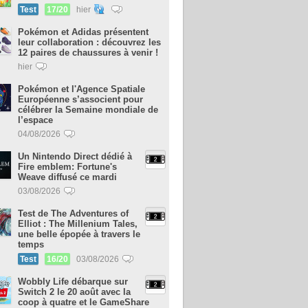
Test
17/20
hier
Pokémon et Adidas présentent
leur collaboration : découvrez les
12 paires de chaussures à venir !
hier
Pokémon et l'Agence Spatiale
Européenne s’associent pour
célébrer la Semaine mondiale de
l’espace
04/08/2026
Un Nintendo Direct dédié à
Fire emblem: Fortune's
Weave diffusé ce mardi
03/08/2026
Test de The Adventures of
Elliot : The Millenium Tales,
une belle épopée à travers le
temps
Test
16/20
03/08/2026
Wobbly Life débarque sur
Switch 2 le 20 août avec la
coop à quatre et le GameShare