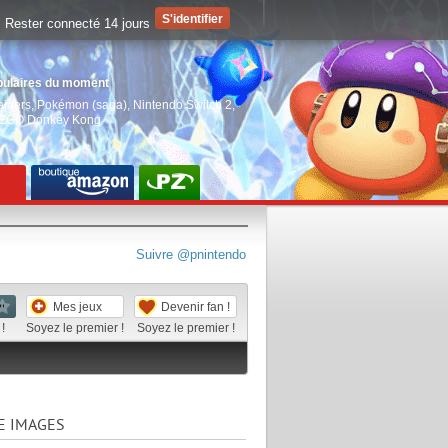
Rester connecté 14 jours
pulaires du moment
aiders
,
Pokémon (saga)
,
Nintendo Switch 2
,
EGO Donkey Kong
Suivre @pnintendo
Mes jeux
Devenir fan !
!
Soyez le premier !
Soyez le premier !
E IMAGES