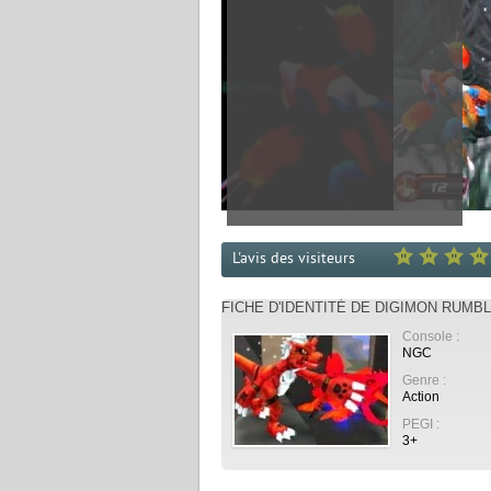
L'avis des visiteurs
FICHE D'IDENTITÉ DE DIGIMON RUMBL
Console :
NGC
Genre :
Action
PEGI :
3+