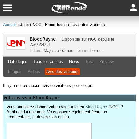
Accueil
› Jeux
› NGC
› BloodRayne
› L'avis des visiteurs
BloodRayne
Disponible sur
NGC
depuis le
23/05/2003
Editeur
Majesco Games
Genre
Horreur
Hub du jeu
Tous les articles
News
Test
Preview
Images
Vidéos
Avis des visiteurs
Il n'y a encore aucun avis de visiteurs pour ce jeu.
Votre avis sur BloodRayne
Vous souhaitez donner votre avis sur le jeu
BloodRayne
(NGC) ?
Attribuez-lui une note. Vous pouvez également écrire un
commentaire, et devenir fan du jeu.