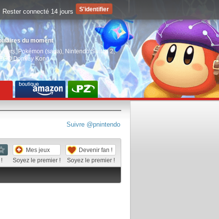
Rester connecté 14 jours
pulaires du moment
aiders
,
Pokémon (saga)
,
Nintendo Switch 2
,
EGO Donkey Kong
Suivre @pnintendo
Mes jeux
Devenir fan !
!
Soyez le premier !
Soyez le premier !