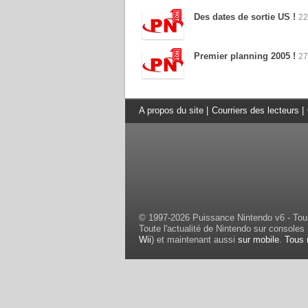
Des dates de sortie US !
22
Premier planning 2005 !
27
A propos du site
|
Courriers des lecteurs
|
© 1997-2026 Puissance Nintendo v6 - Tous
Toute l'actualité de Nintendo sur consoles 
Wii
) et maintenant aussi
sur mobile
.
Tous 