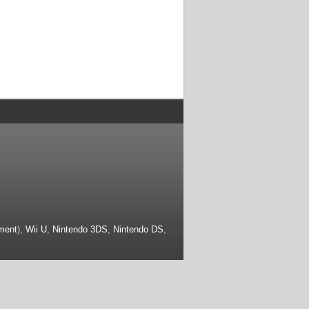
ment
),
Wii U
,
Nintendo 3DS
,
Nintendo DS
,