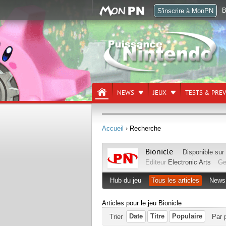
B
S'inscrire à MonPN
NEWS
JEUX
TESTS & PRE
Accueil
› Recherche
Bionicle
Disponible sur
Editeur
Electronic Arts
Ge
Hub du jeu
Tous les articles
News
Articles pour le jeu Bionicle
Date
Titre
Populaire
Trier
Par 