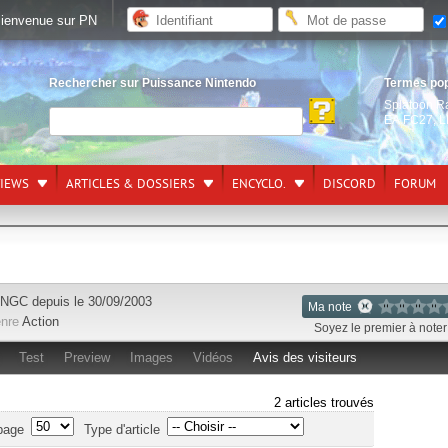
ienvenue sur PN
Rechercher sur Puissance Nintendo
Termes po
Splatoon R
EA FC27
,
L
VIEWS
ARTICLES & DOSSIERS
ENCYCLO.
DISCORD
FORUM
NGC
depuis le 30/09/2003
Ma note
nre
Action
Soyez le premier à noter 
Test
Preview
Images
Vidéos
Avis des visiteurs
2 articles trouvés
page
Type d'article