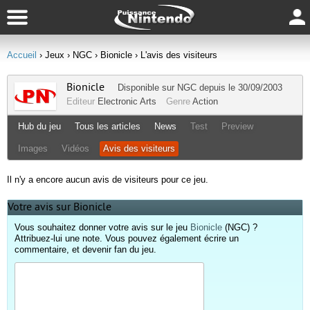
Accueil
› Jeux
› NGC
› Bionicle
› L'avis des visiteurs
Bionicle
Disponible sur
NGC
depuis le 30/09/2003
Editeur
Electronic Arts
Genre
Action
Hub du jeu
Tous les articles
News
Test
Preview
Images
Vidéos
Avis des visiteurs
Il n'y a encore aucun avis de visiteurs pour ce jeu.
Votre avis sur Bionicle
Vous souhaitez donner votre avis sur le jeu
Bionicle
(NGC) ?
Attribuez-lui une note. Vous pouvez également écrire un
commentaire, et devenir fan du jeu.