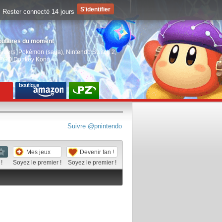
Rester connecté 14 jours
pulaires du moment
aiders
,
Pokémon (saga)
,
Nintendo Switch 2
,
EGO Donkey Kong
Suivre @pnintendo
Mes jeux
Devenir fan !
!
Soyez le premier !
Soyez le premier !