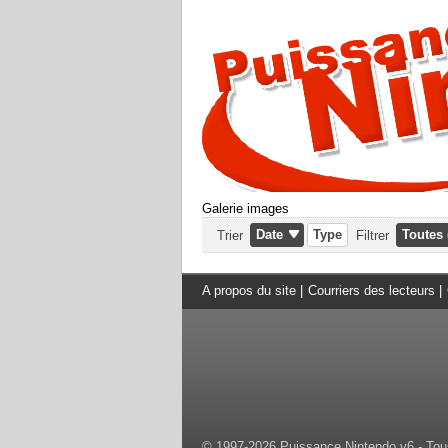
Galerie images
Date
Type
Toutes 
Trier
Filtrer
A propos du site
|
Courriers des lecteurs
|
© 1997-2026 Puissance Nintendo v6 - Tous