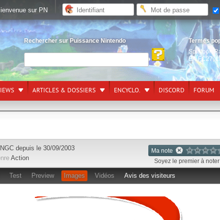
ienvenue sur PN
Rechercher sur Puissance Nintendo
Termes po
Splatoon R
EA FC27
,
L
VIEWS
ARTICLES & DOSSIERS
ENCYCLO.
DISCORD
FORUM
NGC
depuis le 30/09/2003
Ma note
nre
Action
Soyez le premier à noter 
Test
Preview
Images
Vidéos
Avis des visiteurs