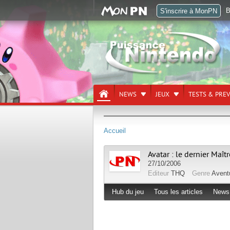
B
S'inscrire à MonPN
NEWS
JEUX
TESTS & PRE
Accueil
Avatar : le dernier Maître
27/10/2006
Editeur
THQ
Genre
Avent
Hub du jeu
Tous les articles
News