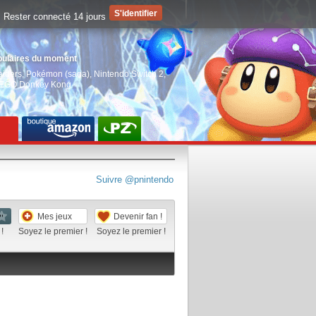
Rester connecté 14 jours
pulaires du moment
aiders
,
Pokémon (saga)
,
Nintendo Switch 2
,
EGO Donkey Kong
Suivre @pnintendo
Mes jeux
Devenir fan !
!
Soyez le premier !
Soyez le premier !