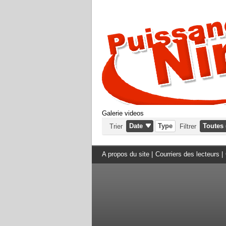
Galerie videos
Date
Type
Toutes 
Trier
Filtrer
A propos du site
|
Courriers des lecteurs
|