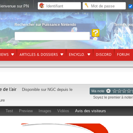
ienvenue sur PN
Rechercher sur Puissance Nintendo
Termes po
Splatoon R
EA FC27
,
L
VIEWS
ARTICLES & DOSSIERS
ENCYCLO.
DISCORD
FORUM
 de l'air
Disponible sur
NGC
depuis le
Ma note
Soyez le premier à noter 
ure
Test
Preview
Images
Vidéos
Avis des visiteurs