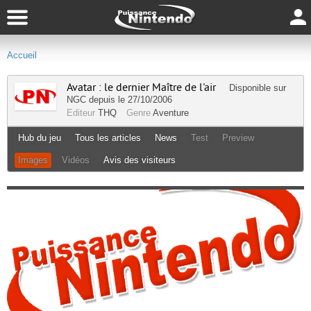
Accueil
Avatar : le dernier Maître de l'air
Disponible sur
NGC
depuis le 27/10/2006
Editeur
THQ
Genre
Aventure
Hub du jeu
Tous les articles
News
Test
Preview
Images
Vidéos
Avis des visiteurs