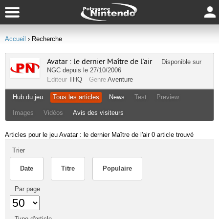
Accueil
› Recherche
Avatar : le dernier Maître de l'air
Disponible sur
NGC
depuis le 27/10/2006
Editeur
THQ
Genre
Aventure
Hub du jeu
Tous les articles
News
Test
Preview
Images
Vidéos
Avis des visiteurs
Articles pour le jeu Avatar : le dernier Maître de l'air
0 article trouvé
Trier
Date
Titre
Populaire
Par page
Type d'article