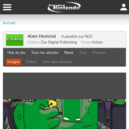
Accueil
Alien Hominid
A paraître sur
NGC
Editeur
Zoo Digital Publishing
Genre
Action
Hub du jeu
Tous les articles
News
Test
Preview
Images
Vidéos
Avis des visiteurs