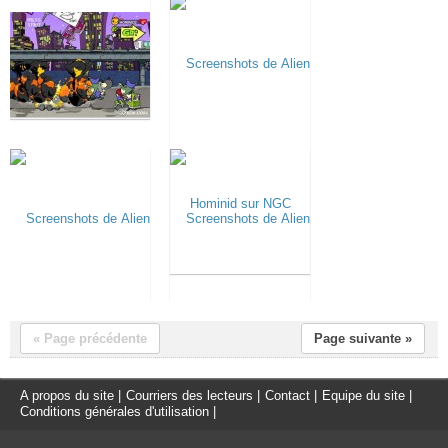
« Page précédente
Page suivante »
A propos du site
|
Courriers des lecteurs
|
Contact
|
Equipe du site
|
Conditions générales d'utilisation
|