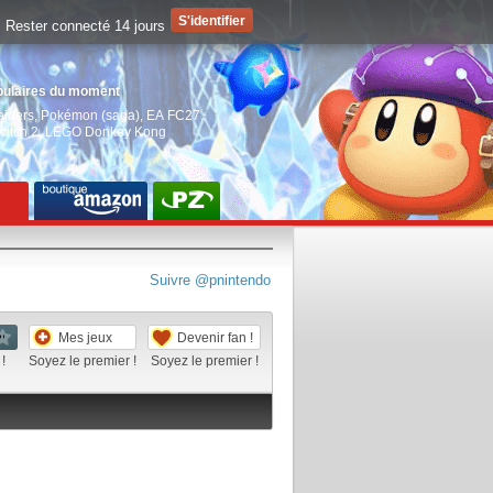
Rester connecté 14 jours
pulaires du moment
aiders
,
Pokémon (saga)
,
EA FC27
,
witch 2
,
LEGO Donkey Kong
Suivre @pnintendo
Mes jeux
Devenir fan !
!
Soyez le premier !
Soyez le premier !