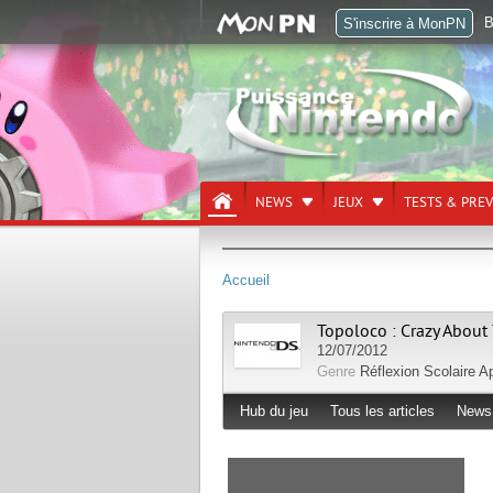
B
S'inscrire à MonPN
NEWS
JEUX
TESTS & PRE
Accueil
Topoloco : Crazy About
12/07/2012
Genre
Réflexion
Scolaire
Ap
Hub du jeu
Tous les articles
News