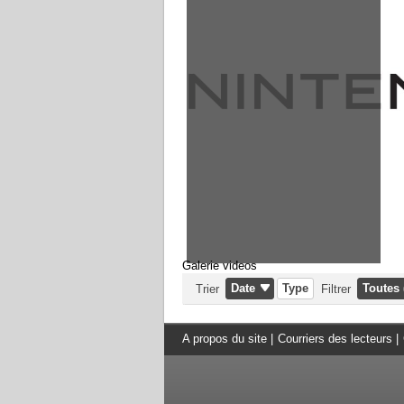
Galerie videos
Date
Type
Toutes 
Trier
Filtrer
A propos du site
|
Courriers des lecteurs
|