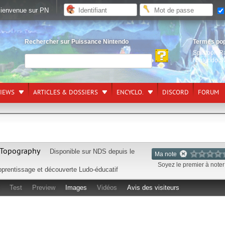
ienvenue sur PN
Rechercher sur Puissance Nintendo
Termes po
Splatoon R
Nintendo S
VIEWS
ARTICLES & DOSSIERS
ENCYCLO.
DISCORD
FORUM
 Topography
Disponible sur
NDS
depuis le
Ma note
Soyez le premier à noter 
prentissage et découverte
Ludo-éducatif
Test
Preview
Images
Vidéos
Avis des visiteurs