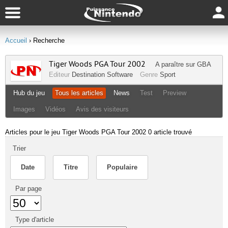
Accueil
› Recherche
Tiger Woods PGA Tour 2002
A paraître sur
GBA
Editeur
Destination Software
Genre
Sport
Hub du jeu
Tous les articles
News
Test
Preview
Images
Vidéos
Avis des visiteurs
Articles pour le jeu Tiger Woods PGA Tour 2002
0 article trouvé
Trier
Date
Titre
Populaire
Par page
Type d'article