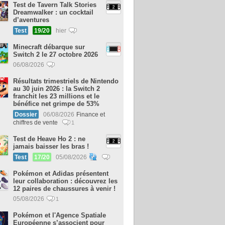
Test de Tavern Talk Stories
Dreamwalker : un cocktail
d’aventures
Test
19/20
hier
Minecraft débarque sur
Switch 2 le 27 octobre 2026
06/08/2026
Résultats trimestriels de Nintendo
au 30 juin 2026 : la Switch 2
franchit les 23 millions et le
bénéfice net grimpe de 53%
Dossier
06/08/2026
Finance et
chiffres de vente
1
Test de Heave Ho 2 : ne
jamais baisser les bras !
Test
17/20
05/08/2026
Pokémon et Adidas présentent
leur collaboration : découvrez les
12 paires de chaussures à venir !
05/08/2026
1
Pokémon et l'Agence Spatiale
Européenne s’associent pour