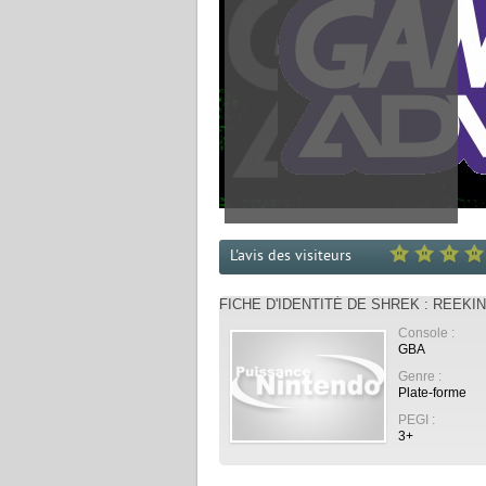
L'avis des visiteurs
FICHE D'IDENTITÉ DE SHREK : REEKI
Console :
GBA
Genre :
Plate-forme
PEGI :
3+