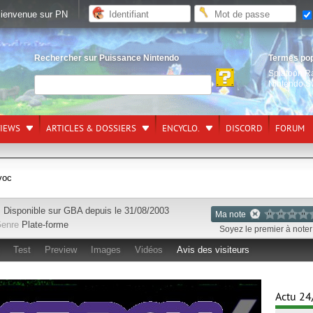
ienvenue sur PN
Rechercher sur Puissance Nintendo
Termes po
Splatoon R
Nintendo S
VIEWS
ARTICLES & DOSSIERS
ENCYCLO.
DISCORD
FORUM
voc
Disponible sur
GBA
depuis le 31/08/2003
Ma note
enre
Plate-forme
Soyez le premier à noter 
Test
Preview
Images
Vidéos
Avis des visiteurs
Actu 24