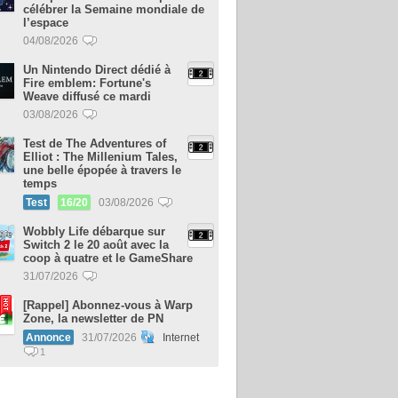
célébrer la Semaine mondiale de
l’espace
04/08/2026
Un Nintendo Direct dédié à
Fire emblem: Fortune's
Weave diffusé ce mardi
03/08/2026
Test de The Adventures of
Elliot : The Millenium Tales,
une belle épopée à travers le
temps
Test
16/20
03/08/2026
Wobbly Life débarque sur
Switch 2 le 20 août avec la
coop à quatre et le GameShare
31/07/2026
[Rappel] Abonnez-vous à Warp
Zone, la newsletter de PN
Annonce
31/07/2026
Internet
1