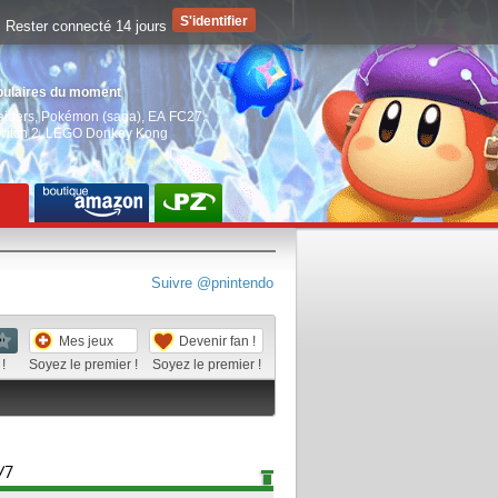
Rester connecté 14 jours
pulaires du moment
aiders
,
Pokémon (saga)
,
EA FC27
,
witch 2
,
LEGO Donkey Kong
Suivre @pnintendo
Mes jeux
Devenir fan !
!
Soyez le premier !
Soyez le premier !
/7