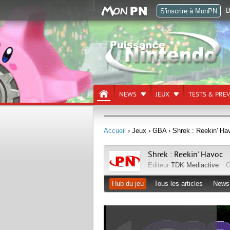
B
S'inscrire à MonPN
NEWS
JEUX
TESTS & PRE
Accueil
› Jeux
› GBA
› Shrek : Reekin' Ha
Shrek : Reekin' Havoc
Editeur
TDK Mediactive
G
Hub du jeu
Tous les articles
News