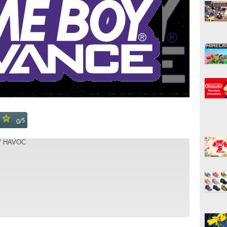
/
5
0
N' HAVOC